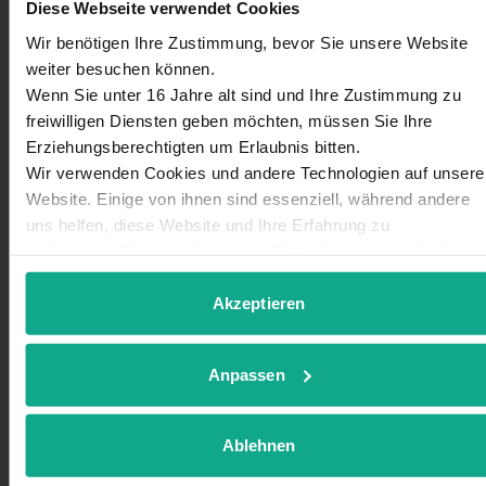
Diese Webseite verwendet Cookies
Wir benötigen Ihre Zustimmung, bevor Sie unsere Website
weiter besuchen können.
Wenn Sie unter 16 Jahre alt sind und Ihre Zustimmung zu
freiwilligen Diensten geben möchten, müssen Sie Ihre
Erziehungsberechtigten um Erlaubnis bitten.
Inselstrom
Wir verwenden Cookies und andere Technologien auf unsere
Website. Einige von ihnen sind essenziell, während andere
Technikpartner
uns helfen, diese Website und Ihre Erfahrung zu
verbessern. Personenbezogene Daten können verarbeitet
Lasse Boyens
werden (z. B. IP-Adressen), z. B. für personalisierte Anzeige
Halemwai 8
und Inhalte oder Anzeigen- und Inhaltsmessung. Weitere
Akzeptieren
Informationen über die Verwendung Ihrer Daten finden Sie in
25946 Norddorf auf Amrum
unserer
Datenschutzerklärung
. Sie können Ihre Auswahl
Anpassen
jederzeit unter Details widerrufen oder anpassen.
Mob.: 0171-8619443
boyens@inselstrom-amrum.de
Ablehnen