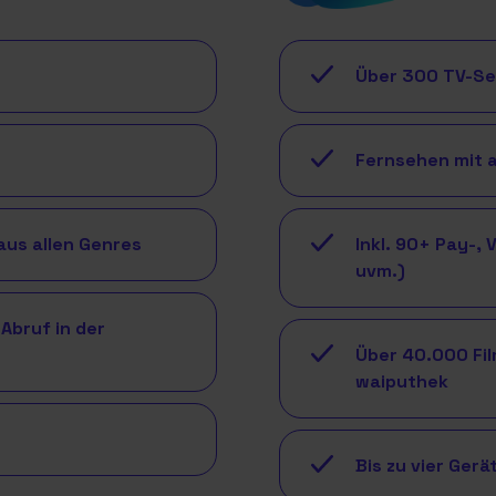
Über 300 TV-S
Fernsehen mit a
aus allen Genres
Inkl. 90+ Pay-,
uvm.)
Abruf in der
Über 40.000 Fil
waiputhek
Bis zu vier Gerä