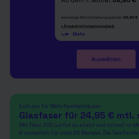
Ab dem 7. Monat
69,90 €
einmalige Bereitstellungsgebühr
69,90 €
› Produktinformationsblatt
Exklusiv für Mehrfamilienhäuser
Glasfaser für 24,95 € mtl. 
Mit Fiber 200 surfst du stabil und schnell im 
€ monatlich für volle 24 Monate. Die Telefonfla