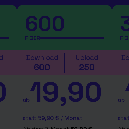
600
FIBER
FI
d
Download
Upload
Do
600
250
0
19,90
ab
ab
statt 59,90 € / Monat
sta