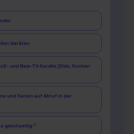
ender
llen Geräten
 VoD- und New-TV-Kanäle (Kids, Kochen
me und Serien auf Abruf in der
2
te gleichzeitig