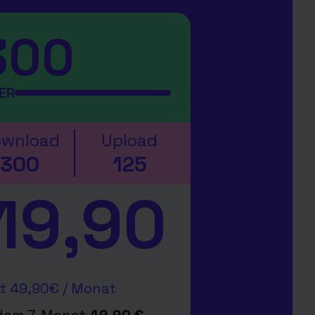
300
BER
wnload
Upload
300
125
19,90
tt 49,90€ / Monat