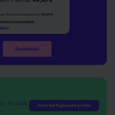
dem 7. Monat
49,90 €
ige Bereitstellungsgebühr
6
9,90 €
duktinformationsblatt
d – für 24,95
Jetzt Verfügbarkeit prüfen
.