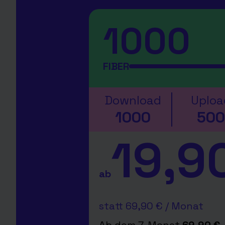
1000
FIBER
Download
Uploa
1000
500
19,9
ab
statt 69,90 € / Monat