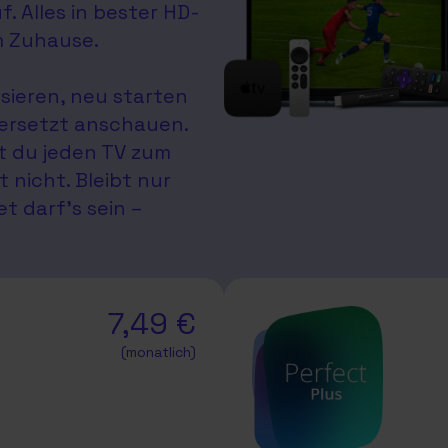
. Alles in bester HD-
m Zuhause.
ieren, neu starten
ersetzt anschauen.
t du jeden TV zum
nicht. Bleibt nur
t darf’s sein –
7,49 €
(monatlich)