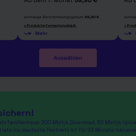
Ab dem 7. Monat
59,90 €
Ab 
einmalige Bereitstellungsgebühr
69,90 €
einmal
› Produktinformationsblatt
› Pro
sichern!
Mehrfamilienhaus: 200 Mbit/s Download, 50 Mbit/s Uploa
trate ins deutsche Festnetz ist für 24 Monate inklusive