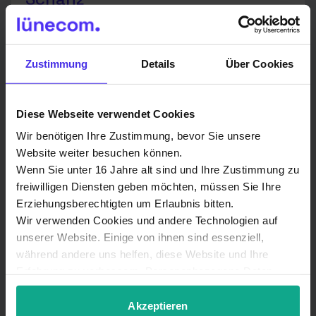
Vertriebs- und Technikpartner
Zustimmung
Details
Über Cookies
Helmut Schanz
Norderhaffdeich 5
25849 Pellworm
Diese Webseite verwendet Cookies
Nur für Pellworm zuständig.
Wir benötigen Ihre Zustimmung, bevor Sie unsere
Website weiter besuchen können.
Wenn Sie unter 16 Jahre alt sind und Ihre Zustimmung zu
Tel.: 04844-7693226
freiwilligen Diensten geben möchten, müssen Sie Ihre
info@edv-schanz.de
Erziehungsberechtigten um Erlaubnis bitten.
www.edv-schanz.de
Wir verwenden Cookies und andere Technologien auf
unserer Website. Einige von ihnen sind essenziell,
während andere uns helfen, diese Website und Ihre
Erfahrung zu verbessern. Personenbezogene Daten
können verarbeitet werden (z. B. IP-Adressen), z. B. für
personalisierte Anzeigen und Inhalte oder Anzeigen- und
Akzeptieren