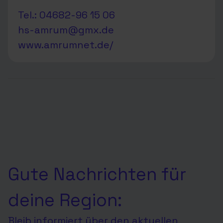
Tel.: 04682-96 15 06
hs-amrum@gmx.de
www.amrumnet.de/
Gute Nachrichten für
deine Region:
Bleib informiert über den aktuellen