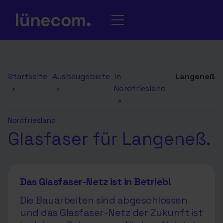
Startseite
Ausbaugebiete
in
Langeneß
›
›
Nordfriesland
›
Nordfriesland
Glasfaser für Langeneß.
Das Glasfaser-Netz ist in Betrieb!
Die Bauarbeiten sind abgeschlossen
und das Glasfaser-Netz der Zukunft ist