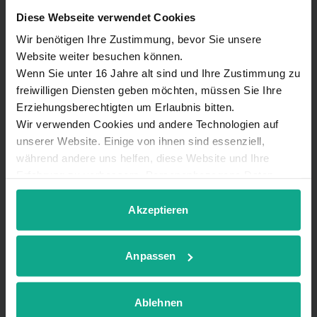
Diese Webseite verwendet Cookies
Bahnhofsstraße 51
Wir benötigen Ihre Zustimmung, bevor Sie unsere
29525 Uelzen
Website weiter besuchen können.
Wenn Sie unter 16 Jahre alt sind und Ihre Zustimmung zu
freiwilligen Diensten geben möchten, müssen Sie Ihre
Tel. 0581 22548060
Erziehungsberechtigten um Erlaubnis bitten.
Wir verwenden Cookies und andere Technologien auf
Öffnungszeiten:
unserer Website. Einige von ihnen sind essenziell,
während andere uns helfen, diese Website und Ihre
vorübergehend geschlossen
Erfahrung zu verbessern. Personenbezogene Daten
können verarbeitet werden (z. B. IP-Adressen), z. B. für
personalisierte Anzeigen und Inhalte oder Anzeigen- und
Akzeptieren
Inhaltsmessung. Weitere Informationen über die
Verwendung Ihrer Daten finden Sie in
Unterhaltungselektronik Ralf
Anpassen
unserer
Datenschutzerklärung
. Sie können Ihre
Kufner
Auswahl jederzeit unter Details widerrufen oder
anpassen.
Vertriebs- und Technikpartner
Ablehnen