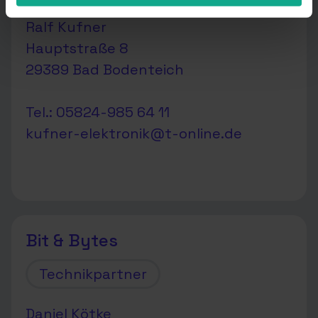
Ralf Kufner
Hauptstraße 8
29389 Bad Bodenteich
Tel.: 05824-985 64 11
kufner-elektronik@t-online.de
Bit & Bytes
Technikpartner
Daniel Kötke