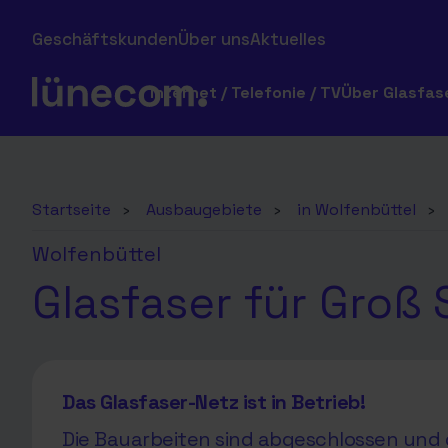
Geschäftskunden
Über uns
Aktuelles
Internet / Telefonie / TV
Über Glasfas
Startseite
›
Ausbaugebiete
›
in Wolfenbüttel
›
Wolfenbüttel
Glasfaser für Groß 
Das Glasfaser-Netz ist in Betrieb!
Die Bauarbeiten sind abgeschlossen und d