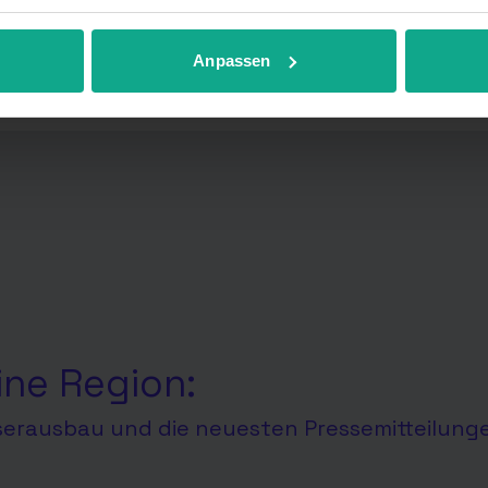
r anpassen.
Anpassen
ine Region:
aserausbau und die neuesten Pressemitteilung