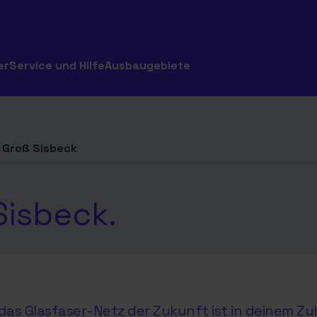
er
Service und Hilfe
Ausbaugebiete
Groß Sisbeck
Sisbeck.
as Glasfaser-Netz der Zukunft ist in deinem Zu