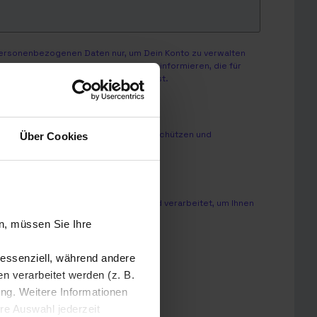
personenbezogenen Daten nur, um Dein Konto zu verwalten
enstleistungen sowie andere Inhalte informieren, die für
Du von uns kontaktiert werden möchtest.
nd dazu, wie wir Deine Privatsphäre schützen und
Über Cookies
onslösungen GmbH zu.
*
sonenbezogenen Daten speichert und verarbeitet, um Ihnen
n, müssen Sie Ihre
 essenziell, während andere
 verarbeitet werden (z. B.
ung. Weitere Informationen
hre Auswahl jederzeit