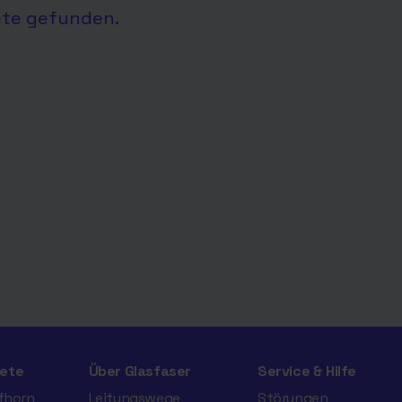
ete gefunden.
ete
Über Glasfaser
Service & Hilfe
ifhorn
Leitungswege
Störungen