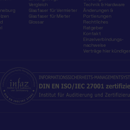
Vergleich
Technik & Hardware
üneburg
Glasfaser für Vermieter
Änderungen &
elzen
Glasfaser für Mieter
Portierungen
nd
Glossar
Rechtliches
l
Ratgeber
Kontakt
Einzelverbindungs­
nachweise
Verträge hier kündige