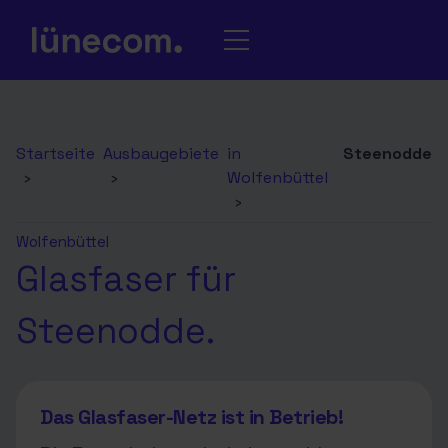
Startseite
Ausbaugebiete
in
Steenodde
›
›
Wolfenbüttel
›
Wolfenbüttel
Glasfaser für
Steenodde.
Das Glasfaser-Netz ist in Betrieb!