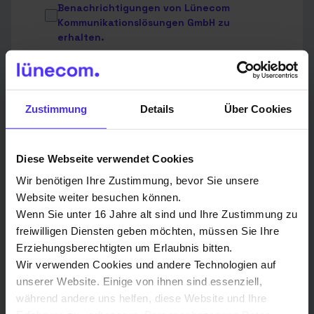
Benachrichtigungen von Lünecom
Kommunikationslösungen GmbH zu
erhalten.
Du kannst diese Benachrichtigungen jederzeit
abbestellen. Weitere Informationen zum
Abbestellen, zu unseren Datenschutzverfahren und
dazu, wie wir Deine Privatsphäre schützen und
Zustimmung
Details
Über Cookies
respektieren, findest Du in unserer
Datenschutzrichtlinie
.
Ich stimme der Speicherung und
Diese Webseite verwendet Cookies
Verarbeitung meiner personenbezogenen
Wir benötigen Ihre Zustimmung, bevor Sie unsere
Daten durch Lünecom
Website weiter besuchen können.
Kommunikationslösungen GmbH zu.
*
Wenn Sie unter 16 Jahre alt sind und Ihre Zustimmung zu
Indem Sie unten auf „Einsenden“ klicken, stimmen Sie
freiwilligen Diensten geben möchten, müssen Sie Ihre
zu, dass die Lünecom Kommunikationslösungen
Erziehungsberechtigten um Erlaubnis bitten.
GmbH die oben angegebenen personenbezogenen
Wir verwenden Cookies und andere Technologien auf
Daten speichert und verarbeitet, um Ihnen die
angeforderten Inhalte bereitzustellen.
unserer Website. Einige von ihnen sind essenziell,
während andere uns helfen, diese Website und Ihre
Wir verwenden Deine Angaben zweckgebunden zur