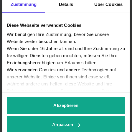
Zustimmung
Details
Über Cookies
Elektro Hogreve &
Krögerrecklenfort GmbH
Diese Webseite verwendet Cookies
Wir benötigen Ihre Zustimmung, bevor Sie unsere
Vertriebs- und Technikpartner
Website weiter besuchen können.
Wenn Sie unter 16 Jahre alt sind und Ihre Zustimmung zu
Björn Krögerrecklenfort
freiwilligen Diensten geben möchten, müssen Sie Ihre
Schmiedestraße 2
Erziehungsberechtigten um Erlaubnis bitten.
38470 Parsau
Wir verwenden Cookies und andere Technologien auf
unserer Website. Einige von ihnen sind essenziell,
während andere uns helfen, diese Website und Ihre
Erfahrung zu verbessern. Personenbezogene Daten
Tel.:
+49 5368 20797-0
können verarbeitet werden (z. B. IP-Adressen), z. B. für
Fax:
+49 5368 20797-98
personalisierte Anzeigen und Inhalte oder Anzeigen- und
Akzeptieren
Inhaltsmessung. Weitere Informationen über die
E-Mail:
info@elektrohk.de
Verwendung Ihrer Daten finden Sie in
Homepage:
www.elektrohk.de
Anpassen
unserer
Datenschutzerklärung
. Sie können Ihre