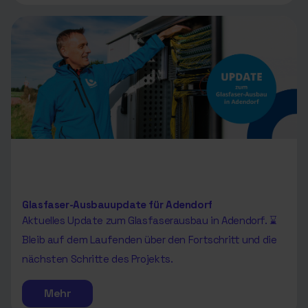
Glasfaser-Ausbauupdate für Adendorf
Aktuelles Update zum Glasfaserausbau in Adendorf. ⌛
Bleib auf dem Laufenden über den Fortschritt und die
nächsten Schritte des Projekts.
Mehr