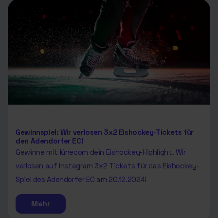
Gewinnspiel: Wir verlosen 3x2 Eishockey-Tickets für
den Adendorfer EC!
Gewinne mit lünecom dein Eishockey-Highlight. Wir
verlosen auf Instagram 3x2 Tickets für das Eishockey-
Spiel des Adendorfer EC am 20.12.2024!
Mehr