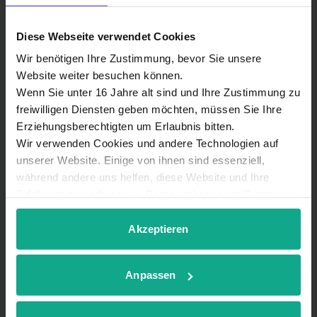
Diese Webseite verwendet Cookies
Wir benötigen Ihre Zustimmung, bevor Sie unsere
Senden
Website weiter besuchen können.
Wenn Sie unter 16 Jahre alt sind und Ihre Zustimmung zu
freiwilligen Diensten geben möchten, müssen Sie Ihre
Erziehungsberechtigten um Erlaubnis bitten.
Wir verwenden Cookies und andere Technologien auf
unserer Website. Einige von ihnen sind essenziell,
während andere uns helfen, diese Website und Ihre
Du hast eine Frage? Hier sind unsere
Erfahrung zu verbessern. Personenbezogene Daten
Ansprechpartner in deiner Region:
können verarbeitet werden (z. B. IP-Adressen), z. B. für
personalisierte Anzeigen und Inhalte oder Anzeigen- und
Akzeptieren
Inhaltsmessung. Weitere Informationen über die
Verwendung Ihrer Daten finden Sie in
Elektro Hogreve &
Anpassen
unserer
Datenschutzerklärung
. Sie können Ihre
Krögerrecklenfort GmbH
Auswahl jederzeit unter Details widerrufen oder
anpassen.