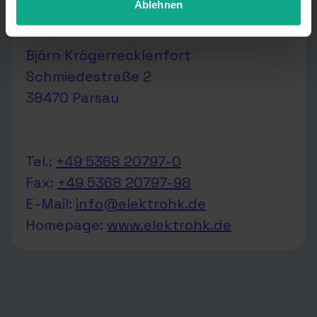
Ablehnen
Vertriebs- und Technikpartner
Björn Krögerrecklenfort
Schmiedestraße 2
38470 Parsau
Tel.:
+49 5368 20797-0
Fax:
+49 5368 20797-98
E-Mail:
info@elektrohk.de
Homepage:
www.elektrohk.de