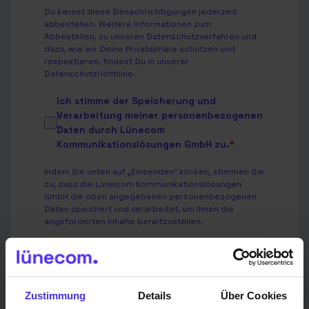
Du kannst diese Benachrichtigungen jederzeit
abbestellen. Weitere Informationen zum
Abbestellen, zu unseren Datenschutzverfahren und
dazu, wie wir Deine Privatsphäre schützen und
respektieren, findest Du in unserer
Datenschutzrichtlinie
.
Ich stimme der Speicherung und
Verarbeitung meiner personenbezogenen
Daten durch Lünecom
Kommunikationslösungen GmbH zu.
*
Indem Sie unten auf „Einsenden“ klicken, stimmen Sie
zu, dass die Lünecom Kommunikationslösungen
GmbH die oben angegebenen personenbezogenen
Daten speichert und verarbeitet, um Ihnen die
angeforderten Inhalte bereitzustellen.
Wir verwenden Deine Angaben zweckgebunden zur
Bearbeitung Deiner Anfrage.
Weitere Informationen findest Du in unserer
Zustimmung
Details
Über Cookies
Datenschutzerklärung
.