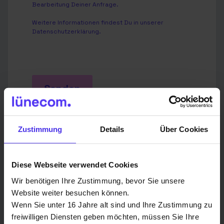
Bearbeitung Deiner Anfrage.
Weitere Informationen findest Du in unserer
Datenschutzerklärung
.
Senden
Zustimmung
Details
Über Cookies
Diese Webseite verwendet Cookies
Du hast eine Frage? Hier sind unsere
Wir benötigen Ihre Zustimmung, bevor Sie unsere
Ansprechpartner in deiner Region:
Website weiter besuchen können.
Wenn Sie unter 16 Jahre alt sind und Ihre Zustimmung zu
freiwilligen Diensten geben möchten, müssen Sie Ihre