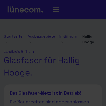
Startseite
Ausbaugebiete
in Gifhorn
Hallig
›
›
›
Hooge
Landkreis Gifhorn
Glasfaser für Hallig
Hooge.
Das Glasfaser-Netz ist in Betrieb!
Die Bauarbeiten sind abgeschlossen