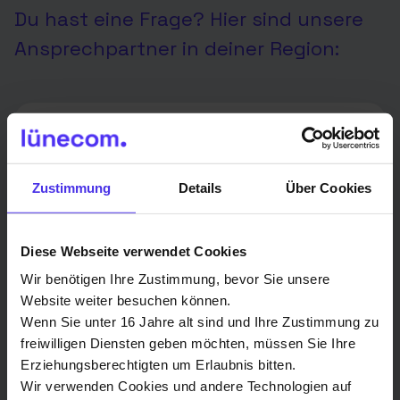
Du hast eine Frage? Hier sind unsere
Ansprechpartner in deiner Region:
JB Glasfaser & Netzwerktechnik
GmbH
Zustimmung
Details
Über Cookies
Technikpartner
Diese Webseite verwendet Cookies
Jörg Baumann
Bickbeerngrund 14
Wir benötigen Ihre Zustimmung, bevor Sie unsere
Website weiter besuchen können.
29614 Soltau
Wenn Sie unter 16 Jahre alt sind und Ihre Zustimmung zu
freiwilligen Diensten geben möchten, müssen Sie Ihre
Mob.: 0151-21097596
Erziehungsberechtigten um Erlaubnis bitten.
info@jb-glasfasertechnik.de
Wir verwenden Cookies und andere Technologien auf