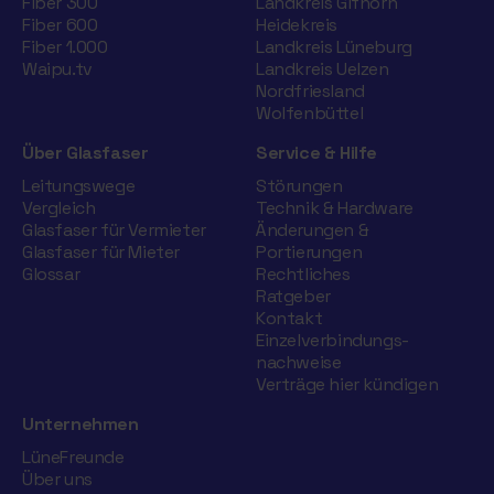
Fiber 300
Landkreis Gifhorn
Fiber 600
Heidekreis
Fiber 1.000
Landkreis Lüneburg
Waipu.tv
Landkreis Uelzen
Nordfriesland
Wolfenbüttel
Über Glasfaser
Service & Hilfe
Leitungswege
Störungen
Vergleich
Technik & Hardware
Glasfaser für Vermieter
Änderungen &
Glasfaser für Mieter
Portierungen
Glossar
Rechtliches
Ratgeber
Kontakt
Einzelverbindungs­
nachweise
Verträge hier kündigen
Unternehmen
LüneFreunde
Über uns