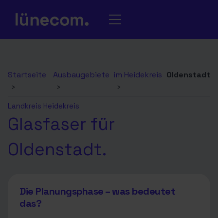
Startseite
Ausbaugebiete
im Heidekreis
Oldenstadt
›
›
›
Landkreis Heidekreis
Glasfaser für
Oldenstadt.
Die Planungsphase – was bedeutet
das?