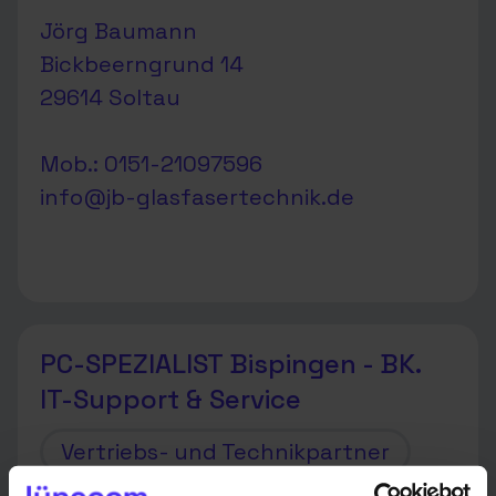
Jörg Baumann
Bickbeerngrund 14
29614 Soltau
Mob.: 0151-21097596
info@jb-glasfasertechnik.de
PC-SPEZIALIST Bispingen - BK.
IT-Support & Service
Vertriebs- und Technikpartner