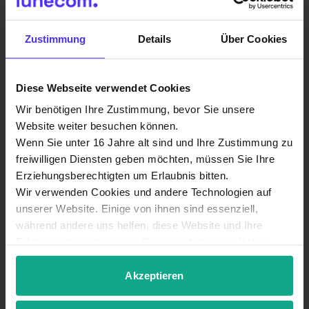
Björn Kohlmeyer
Gartenstraße 2
Zustimmung
Details
Über Cookies
29646 Bispingen
Diese Webseite verwendet Cookies
Tel.: 05194-97983
Wir benötigen Ihre Zustimmung, bevor Sie unsere
E-Mail:
info@bk-it-support.de
Website weiter besuchen können.
Website:
http://www.bk-it-support.de
Wenn Sie unter 16 Jahre alt sind und Ihre Zustimmung zu
freiwilligen Diensten geben möchten, müssen Sie Ihre
Erziehungsberechtigten um Erlaubnis bitten.
Wir verwenden Cookies und andere Technologien auf
lünecom
unserer Website. Einige von ihnen sind essenziell,
während andere uns helfen, diese Website und Ihre
Berater
Erfahrung zu verbessern. Personenbezogene Daten
können verarbeitet werden (z. B. IP-Adressen), z. B. für
Andrew Wachowski
personalisierte Anzeigen und Inhalte oder Anzeigen- und
Akzeptieren
Tel: 04131 78964-390
Inhaltsmessung. Weitere Informationen über die
Verwendung Ihrer Daten finden Sie in