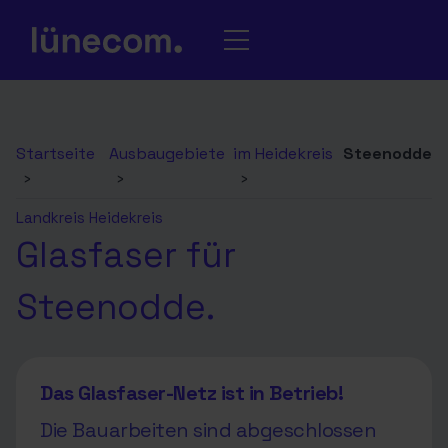
Startseite
Ausbaugebiete
im Heidekreis
Steenodde
›
›
›
Landkreis Heidekreis
Glasfaser für
Steenodde.
Das Glasfaser-Netz ist in Betrieb!
Die Bauarbeiten sind abgeschlossen