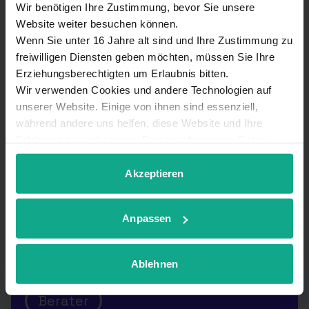
IT-Support & Service
Wir benötigen Ihre Zustimmung, bevor Sie unsere
Website weiter besuchen können.
Vertriebs- und Technikpartner
Wenn Sie unter 16 Jahre alt sind und Ihre Zustimmung zu
freiwilligen Diensten geben möchten, müssen Sie Ihre
Erziehungsberechtigten um Erlaubnis bitten.
Björn Kohlmeyer
Wir verwenden Cookies und andere Technologien auf
Gartenstraße 2
unserer Website. Einige von ihnen sind essenziell,
29646 Bispingen
während andere uns helfen, diese Website und Ihre
Erfahrung zu verbessern. Personenbezogene Daten
können verarbeitet werden (z. B. IP-Adressen), z. B. für
Tel.: 05194-97983
personalisierte Anzeigen und Inhalte oder Anzeigen- und
Akzeptieren
E-Mail:
info@bk-it-support.de
Inhaltsmessung. Weitere Informationen über die
Website:
http://www.bk-it-support.de
Verwendung Ihrer Daten finden Sie in
Anpassen
unserer
Datenschutzerklärung
. Sie können Ihre
Auswahl jederzeit unter Details widerrufen oder
anpassen.
lünecom
Ablehnen
Berater