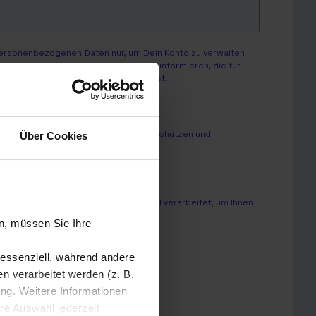
personenbezogenen Daten nur, um Dein Konto zu verwalten
enstleistungen sowie andere Inhalte informieren, die für
Du von uns kontaktiert werden möchtest.
nd dazu, wie wir Deine Privatsphäre schützen und
Über Cookies
onslösungen GmbH zu.
*
sonenbezogenen Daten speichert und verarbeitet, um Ihnen
n, müssen Sie Ihre
 essenziell, während andere
 verarbeitet werden (z. B.
ung. Weitere Informationen
hre Auswahl jederzeit