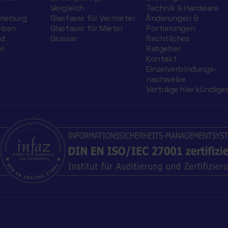
Vergleich
Technik & Hardware
üneburg
Glasfaser für Vermieter
Änderungen &
elzen
Glasfaser für Mieter
Portierungen
nd
Glossar
Rechtliches
l
Ratgeber
Kontakt
Einzelverbindungs­
nachweise
Verträge hier kündige