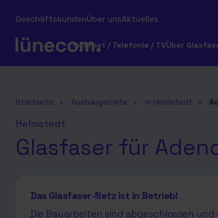
Geschäftskunden
Über uns
Aktuelles
Internet / Telefonie / TV
Über Glasfas
Startseite
›
Ausbaugebiete
›
in Helmstedt
›
A
Helmstedt
Glasfaser für Ade
Das Glasfaser-Netz ist in Betrieb!
Die Bauarbeiten sind abgeschlossen und d