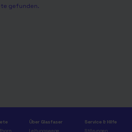
ete gefunden.
ete
Über Glasfaser
Service & Hilfe
ifhorn
Leitungswege
Störungen