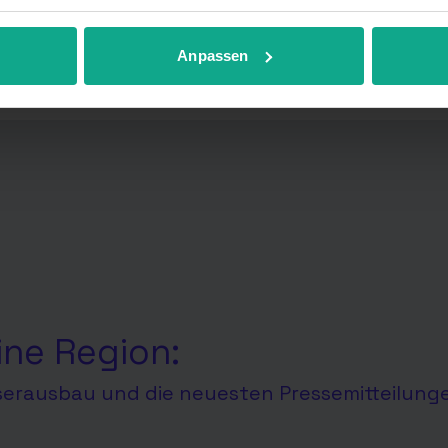
r anpassen.
Anpassen
ine Region:
aserausbau und die neuesten Pressemitteilung