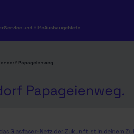
er
Service und Hilfe
Ausbaugebiete
dendorf Papageienweg
ndorf Papageienweg.
as Glasfaser-Netz der Zukunft ist in deinem Zu