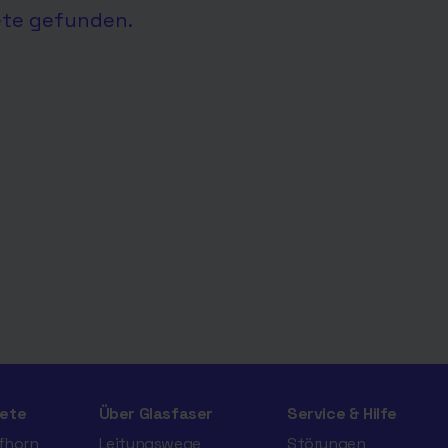
ete gefunden.
ete
Über Glasfaser
Service & Hilfe
ifhorn
Leitungswege
Störungen