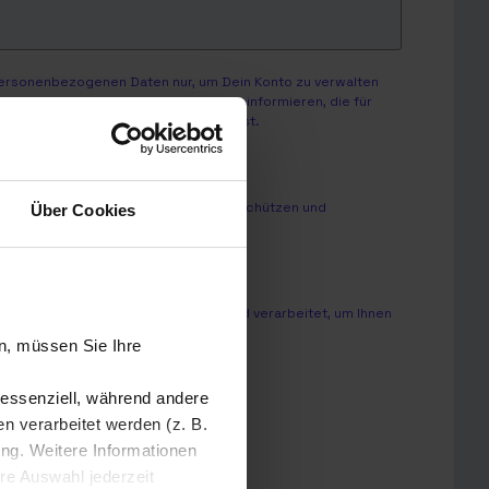
personenbezogenen Daten nur, um Dein Konto zu verwalten
enstleistungen sowie andere Inhalte informieren, die für
Du von uns kontaktiert werden möchtest.
nd dazu, wie wir Deine Privatsphäre schützen und
Über Cookies
onslösungen GmbH zu.
*
sonenbezogenen Daten speichert und verarbeitet, um Ihnen
n, müssen Sie Ihre
 essenziell, während andere
 verarbeitet werden (z. B.
ung. Weitere Informationen
hre Auswahl jederzeit