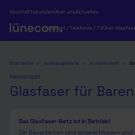
Geschäftskunden
Über uns
Aktuelles
Internet / Telefonie / TV
Über Glasfas
Startseite
›
Ausbaugebiete
›
in Helmstedt
›
B
Helmstedt
Glasfaser für Baren
Das Glasfaser-Netz ist in Betrieb!
Die Bauarbeiten sind abgeschlossen und d