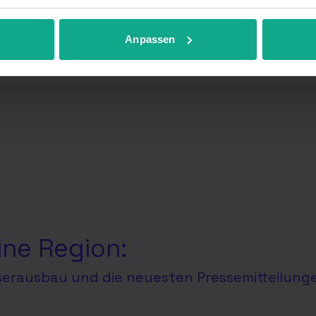
r anpassen.
Anpassen
ine Region:
aserausbau und die neuesten Pressemitteilung