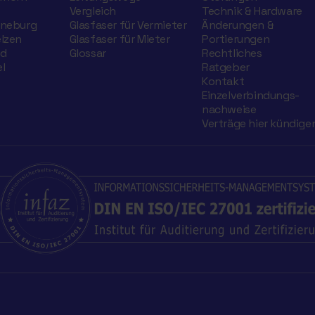
Vergleich
Technik & Hardware
üneburg
Glasfaser für Vermieter
Änderungen &
elzen
Glasfaser für Mieter
Portierungen
nd
Glossar
Rechtliches
l
Ratgeber
Kontakt
Einzelverbindungs­
nachweise
Verträge hier kündige