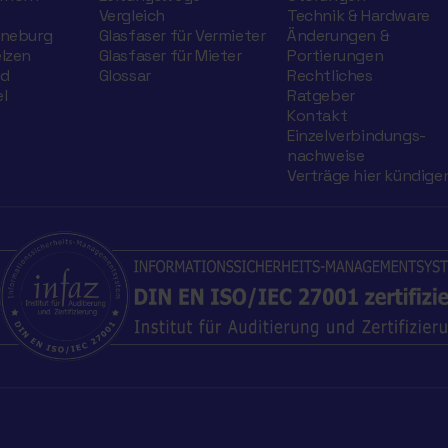
Vergleich
Technik & Hardware
üneburg
Glasfaser für Vermieter
Änderungen &
elzen
Glasfaser für Mieter
Portierungen
nd
Glossar
Rechtliches
l
Ratgeber
Kontakt
Einzelverbindungs­
nachweise
Verträge hier kündige