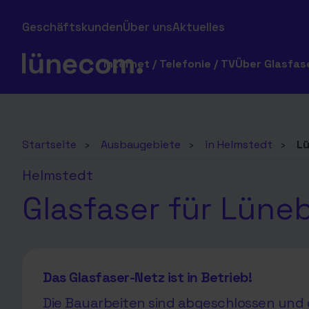
Geschäftskunden
Über uns
Aktuelles
Internet / Telefonie / TV
Über Glasfas
Startseite
›
Ausbaugebiete
›
in Helmstedt
›
L
Helmstedt
Glasfaser für Lüne
Das Glasfaser-Netz ist in Betrieb!
Die Bauarbeiten sind abgeschlossen und d