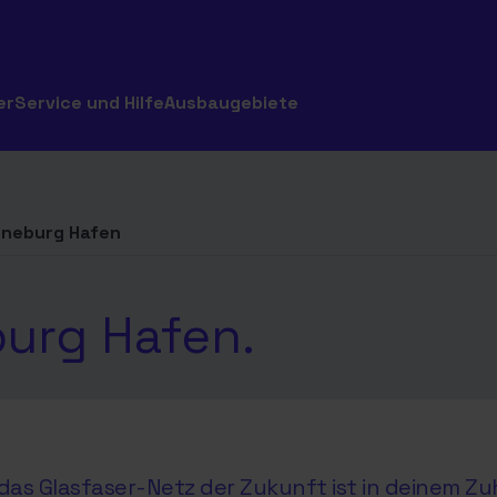
er
Service und Hilfe
Ausbaugebiete
üneburg Hafen
burg Hafen.
as Glasfaser-Netz der Zukunft ist in deinem Zu