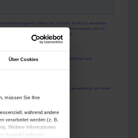
personenbezogenen Daten nur, um Dein Konto zu verwalten
enstleistungen sowie andere Inhalte informieren, die für
Du von uns kontaktiert werden möchtest.
nd dazu, wie wir Deine Privatsphäre schützen und
Über Cookies
onslösungen GmbH zu.
*
sonenbezogenen Daten speichert und verarbeitet, um Ihnen
n, müssen Sie Ihre
 essenziell, während andere
 verarbeitet werden (z. B.
ung. Weitere Informationen
hre Auswahl jederzeit