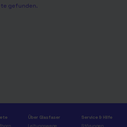
ete gefunden.
ete
Über Glasfaser
Service & Hilfe
ifhorn
Leitungswege
Störungen