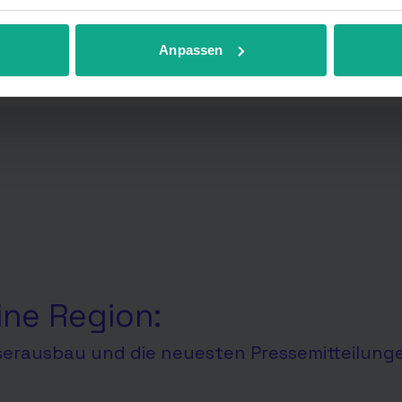
r anpassen.
Anpassen
ine Region:
aserausbau und die neuesten Pressemitteilung