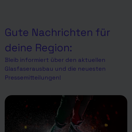
Gute Nachrichten für
deine Region:
Bleib informiert über den aktuellen
Glasfaserausbau und die neuesten
Pressemitteilungen!