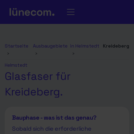
Startseite
Ausbaugebiete
in Helmstedt
Kreideberg
›
›
›
Helmstedt
Glasfaser für
Kreideberg.
Bauphase - was ist das genau?
Sobald sich die erforderliche