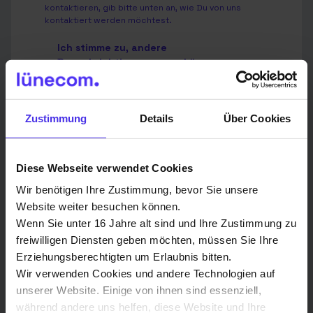
kontaktieren, gib bitte unten an, wie Du von uns
kontaktiert werden möchtest.
Ich stimme zu, andere
Benachrichtigungen von Lünecom
Kommunikationslösungen GmbH zu
erhalten.
Zustimmung
Details
Über Cookies
Du kannst diese Benachrichtigungen jederzeit
abbestellen. Weitere Informationen zum
Abbestellen, zu unseren Datenschutzverfahren und
dazu, wie wir Deine Privatsphäre schützen und
Diese Webseite verwendet Cookies
respektieren, findest Du in unserer
Datenschutzrichtlinie
.
Wir benötigen Ihre Zustimmung, bevor Sie unsere
Website weiter besuchen können.
Ich stimme der Speicherung und
Wenn Sie unter 16 Jahre alt sind und Ihre Zustimmung zu
Verarbeitung meiner personenbezogenen
Daten durch Lünecom
freiwilligen Diensten geben möchten, müssen Sie Ihre
Kommunikationslösungen GmbH zu.
*
Erziehungsberechtigten um Erlaubnis bitten.
Wir verwenden Cookies und andere Technologien auf
Indem Sie unten auf „Einsenden“ klicken, stimmen Sie
unserer Website. Einige von ihnen sind essenziell,
zu, dass die Lünecom Kommunikationslösungen
während andere uns helfen, diese Website und Ihre
GmbH die oben angegebenen personenbezogenen