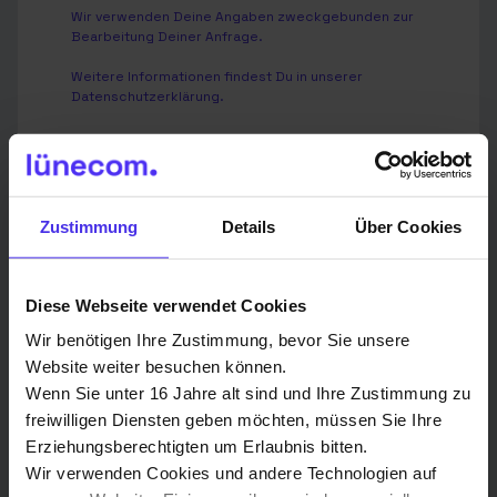
Wir verwenden Deine Angaben zweckgebunden zur
Bearbeitung Deiner Anfrage.
Weitere Informationen findest Du in unserer
Datenschutzerklärung
.
Senden
Zustimmung
Details
Über Cookies
Diese Webseite verwendet Cookies
Wir benötigen Ihre Zustimmung, bevor Sie unsere
Website weiter besuchen können.
Wenn Sie unter 16 Jahre alt sind und Ihre Zustimmung zu
Du hast eine Frage? Hier sind unsere
freiwilligen Diensten geben möchten, müssen Sie Ihre
Ansprechpartner in deiner Region:
Erziehungsberechtigten um Erlaubnis bitten.
Wir verwenden Cookies und andere Technologien auf