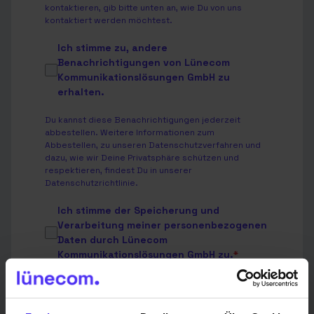
kontaktieren, gib bitte unten an, wie Du von uns
kontaktiert werden möchtest.
Ich stimme zu, andere
Benachrichtigungen von Lünecom
Kommunikationslösungen GmbH zu
erhalten.
Du kannst diese Benachrichtigungen jederzeit
abbestellen. Weitere Informationen zum
Abbestellen, zu unseren Datenschutzverfahren und
dazu, wie wir Deine Privatsphäre schützen und
respektieren, findest Du in unserer
Datenschutzrichtlinie
.
Ich stimme der Speicherung und
Verarbeitung meiner personenbezogenen
Daten durch Lünecom
Kommunikationslösungen GmbH zu.
*
Indem Sie unten auf „Einsenden“ klicken, stimmen Sie
zu, dass die Lünecom Kommunikationslösungen
GmbH die oben angegebenen personenbezogenen