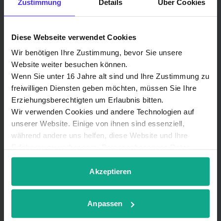
Zustimmung
Details
Über Cookies
Daten speichert und verarbeitet, um Ihnen die
angeforderten Inhalte bereitzustellen.
Wir verwenden Deine Angaben zweckgebunden zur
Diese Webseite verwendet Cookies
Bearbeitung Deiner Anfrage.
Wir benötigen Ihre Zustimmung, bevor Sie unsere
Weitere Informationen findest Du in unserer
Website weiter besuchen können.
Datenschutzerklärung
.
Wenn Sie unter 16 Jahre alt sind und Ihre Zustimmung zu
freiwilligen Diensten geben möchten, müssen Sie Ihre
Erziehungsberechtigten um Erlaubnis bitten.
Wir verwenden Cookies und andere Technologien auf
Senden
unserer Website. Einige von ihnen sind essenziell,
während andere uns helfen, diese Website und Ihre
Erfahrung zu verbessern. Personenbezogene Daten
können verarbeitet werden (z. B. IP-Adressen), z. B. für
personalisierte Anzeigen und Inhalte oder Anzeigen- und
Akzeptieren
Inhaltsmessung. Weitere Informationen über die
Verwendung Ihrer Daten finden Sie in
Du hast eine Frage? Hier sind unsere
Anpassen
unserer
Datenschutzerklärung
. Sie können Ihre
Auswahl jederzeit unter Details widerrufen oder