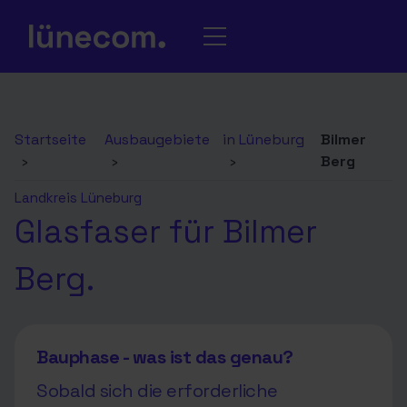
Startseite
Ausbaugebiete
in Lüneburg
Bilmer
›
›
›
Berg
Landkreis Lüneburg
Glasfaser für Bilmer
Berg.
Bauphase - was ist das genau?
Sobald sich die erforderliche