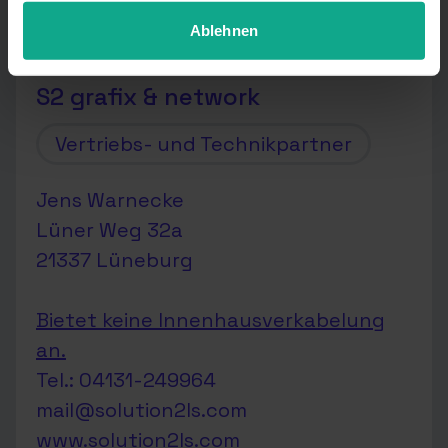
Ansprechpartner in deiner Region:
anpassen.
Ablehnen
S2 grafix & network
Vertriebs- und Technikpartner
Jens Warnecke
Lüner Weg 32a
21337 Lüneburg
Bietet keine Innenhausverkabelung
an.
Tel.: 04131-249964
mail@solution2ls.com
www.solution2ls.com