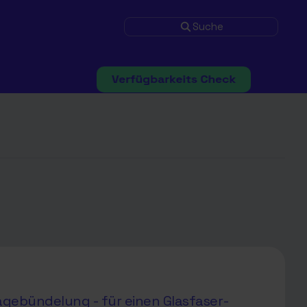
Suche
agebündelung - für einen Glasfaser-