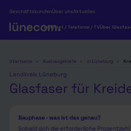
Geschäftskunden
Über uns
Aktuelles
Internet / Telefonie / TV
Über Glasfas
Startseite
›
Ausbaugebiete
›
in Lüneburg
›
Kr
Landkreis Lüneburg
Glasfaser für Kreid
Bauphase - was ist das genau?
Sobald sich die erforderliche Prozentza