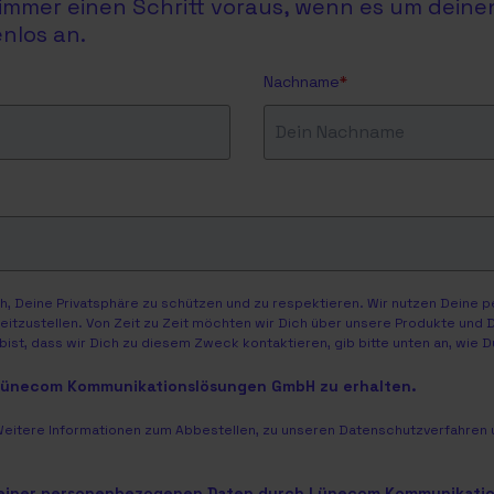
du immer einen Schritt voraus, wenn es um dein
nlos an.
Nachname
*
, Deine Privatsphäre zu schützen und zu respektieren. Wir nutzen Deine 
itzustellen. Von Zeit zu Zeit möchten wir Dich über unsere Produkte und Di
ist, dass wir Dich zu diesem Zweck kontaktieren, gib bitte unten an, wie 
 Lünecom Kommunikationslösungen GmbH zu erhalten.
Weitere Informationen zum Abbestellen, zu unseren Datenschutzverfahren u
meiner personenbezogenen Daten durch Lünecom Kommunikati