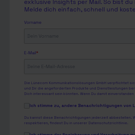
exklusive Insights per Mail. So bist 
Melde dich einfach, schnell und koste
Vorname
E-Mail
*
Die Lünecom Kommunikationslösungen GmbH verpflichtet sich
und Dir die angeforderten Produkte und Dienstleistungen bere
Dich interessant sein könnten. Wenn Du damit einverstanden b
Ich stimme zu, andere Benachrichtigungen von
Du kannst diese Benachrichtigungen jederzeit abbestellen. 
respektieren, findest Du in unserer
Datenschutzrichtlinie
.
Ich stimme der Speicherung und Verarbeitung 