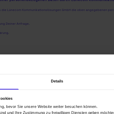
dass die Lünecom Kommunikationslösungen GmbH die oben angegebenen per
ng Deiner Anfrage.
ärung
.
Details
Cookies
d unsere Ansprechpartner in de
ng, bevor Sie unsere Website weiter besuchen können.
sind und Ihre Zustimmung zu freiwilligen Diensten geben möchte