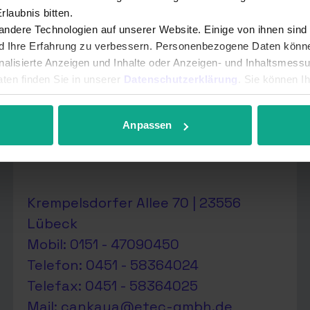
laubnis bitten.
ndere Technologien auf unserer Website. Einige von ihnen sind
Electro - Tec GmbH
nd Ihre Erfahrung zu verbessern. Personenbezogene Daten können
onalisierte Anzeigen und Inhalte oder Anzeigen- und Inhaltsmess
Technikpartner
ten finden Sie in unserer
Datenschutzerklärung
. Sie können I
r anpassen.
Anpassen
Krempelsdorfer Allee 70 | 23556
Lübeck
Mobil: 0151 - 47090450
Telefon: 0451 - 58364024
Telefax: 0451 - 58364025
Mail:
cankaya@etec-gmbh.de