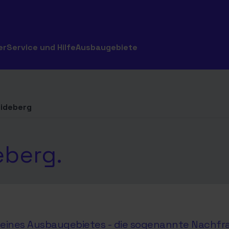
er
Service und Hilfe
Ausbaugebiete
eideberg
eberg.
hl eines Ausbaugebietes - die sogenannte Nachfr