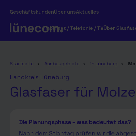
Geschäftskunden
Über uns
Aktuelles
Internet / Telefonie / TV
Über Glasfas
Startseite
›
Ausbaugebiete
›
in Lüneburg
›
Mo
Landkreis Lüneburg
Glasfaser für Molze
Die Planungsphase – was bedeutet das?
Nach dem Stichtag prüfen wir die abgesc