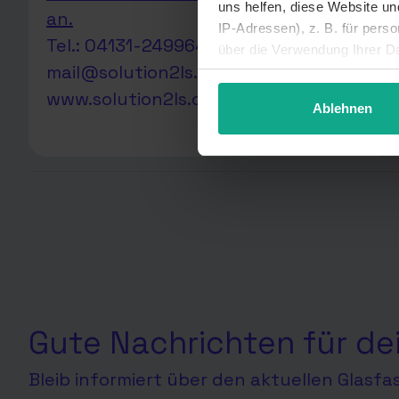
uns helfen, diese Website u
an.
IP-Adressen), z. B. für pers
Tel.: 04131-249964
über die Verwendung Ihrer Da
mail@solution2ls.com
unter Details widerrufen ode
www.solution2ls.com
Ablehnen
Gute Nachrichten für de
Bleib informiert über den aktuellen Glasf