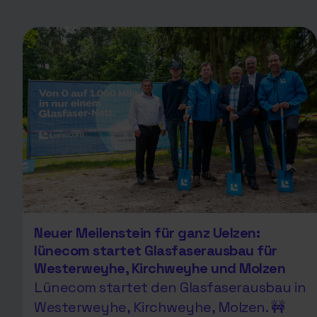
Neuer Meilenstein für ganz Uelzen:
lünecom startet Glasfaserausbau für
Westerweyhe, Kirchweyhe und Molzen
Lünecom startet den Glasfaserausbau in
Westerweyhe, Kirchweyhe, Molzen. 🚧