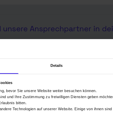
d unsere Ansprechpartner in de
Electro - Tec GmbH
Technikpartner
Details
Cookies
ng, bevor Sie unsere Website weiter besuchen können.
sind und Ihre Zustimmung zu freiwilligen Diensten geben möchte
laubnis bitten.
ndere Technologien auf unserer Website. Einige von ihnen sind
Krempelsdorfer Allee 70 | 23556