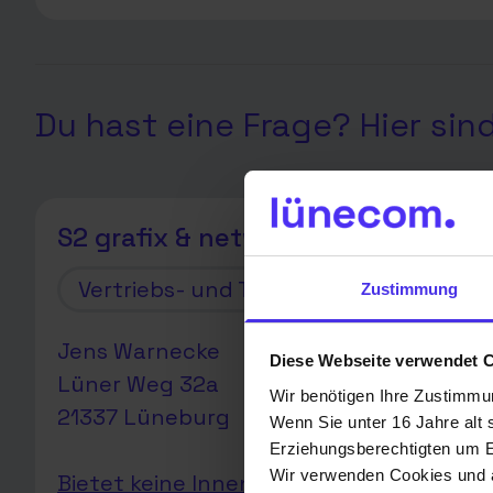
Du hast eine Frage? Hier sin
S2 grafix & network
Vertriebs- und Technikpartner
Zustimmung
Jens Warnecke
Diese Webseite verwendet 
Lüner Weg 32a
Wir benötigen Ihre Zustimmu
21337 Lüneburg
Wenn Sie unter 16 Jahre alt 
Erziehungsberechtigten um Er
Wir verwenden Cookies und a
Bietet keine Innenhausverkabelung