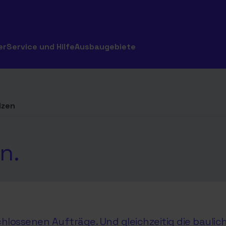
er
Service und Hilfe
Ausbaugebiete
lzen
n.
hlossenen Aufträge. Und gleichzeitig die baul