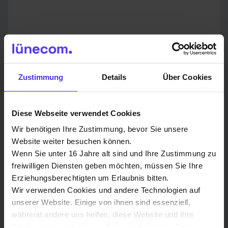
Senden
Zustimmung
Details
Über Cookies
Diese Webseite verwendet Cookies
Wir benötigen Ihre Zustimmung, bevor Sie unsere
Du hast eine Frage? Hier sind unsere
Website weiter besuchen können.
Ansprechpartner in deiner Region:
Wenn Sie unter 16 Jahre alt sind und Ihre Zustimmung zu
freiwilligen Diensten geben möchten, müssen Sie Ihre
Erziehungsberechtigten um Erlaubnis bitten.
Wir verwenden Cookies und andere Technologien auf
S2 grafix & network
unserer Website. Einige von ihnen sind essenziell,
während andere uns helfen, diese Website und Ihre
Vertriebs- und Technikpartner
Erfahrung zu verbessern. Personenbezogene Daten