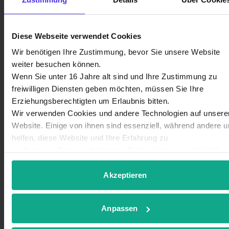
Inselstrom
Diese Webseite verwendet Cookies
Wir benötigen Ihre Zustimmung, bevor Sie unsere Website
Technikpartner
weiter besuchen können.
Wenn Sie unter 16 Jahre alt sind und Ihre Zustimmung zu
freiwilligen Diensten geben möchten, müssen Sie Ihre
Lasse Boyens
Erziehungsberechtigten um Erlaubnis bitten.
Halemwai 8
Wir verwenden Cookies und andere Technologien auf unsere
25946 Norddorf auf Amrum
Website. Einige von ihnen sind essenziell, während andere 
helfen, diese Website und Ihre Erfahrung zu
verbessern. Personenbezogene Daten können verarbeitet
Mob.: 0171-8619443
werden (z. B. IP-Adressen), z. B. für personalisierte Anzeige
boyens@inselstrom-amrum.de
und Inhalte oder Anzeigen- und Inhaltsmessung. Weitere
Akzeptieren
Informationen über die Verwendung Ihrer Daten finden Sie in
unserer
Datenschutzerklärung
. Sie können Ihre Auswahl
Anpassen
jederzeit unter Details widerrufen oder anpassen.