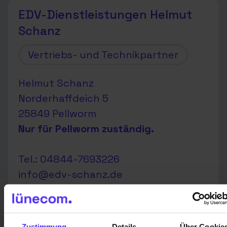
EDV-Dienstleistungen Helmut
Schanz
Vertriebs- und Technikpartner
Helmut Schanz
Norderhaffdeich 5
25849 Pellworm
Nur für Pellworm zuständig.
Tel.: 04844-7693226
info@edv-schanz.de
www.edv-schanz.de
Zustimmung
Details
Über Cookie