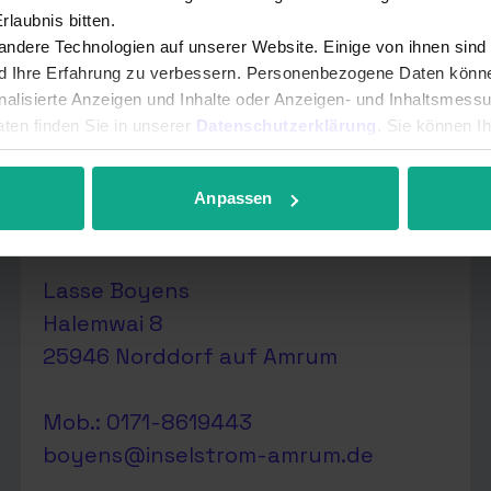
laubnis bitten.
ndere Technologien auf unserer Website. Einige von ihnen sind
Inselstrom
nd Ihre Erfahrung zu verbessern. Personenbezogene Daten können
onalisierte Anzeigen und Inhalte oder Anzeigen- und Inhaltsmess
Technikpartner
ten finden Sie in unserer
Datenschutzerklärung
. Sie können I
r anpassen.
Anpassen
Lasse Boyens
Halemwai 8
25946 Norddorf auf Amrum
Mob.: 0171-8619443
boyens@inselstrom-amrum.de