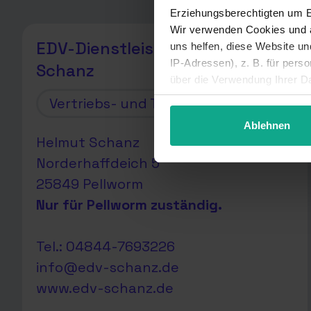
Erziehungsberechtigten um Er
Wir verwenden Cookies und a
EDV-Dienstleistungen Helmut
uns helfen, diese Website u
IP-Adressen), z. B. für pers
Schanz
über die Verwendung Ihrer Da
unter Details widerrufen ode
Vertriebs- und Technikpartner
Ablehnen
Helmut Schanz
Norderhaffdeich 5
25849 Pellworm
Nur für Pellworm zuständig.
Tel.: 04844-7693226
info@edv-schanz.de
www.edv-schanz.de