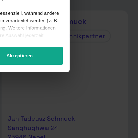
 essenziell, während andere
Jan Tadeusz Schmuck
 verarbeitet werden (z. B.
ung. Weitere Informationen
Vertriebs- und Technikpartner
hre Auswahl jederzeit
Akzeptieren
Jan Tadeusz Schmuck
Sanghughwai 24
25946 Nebel