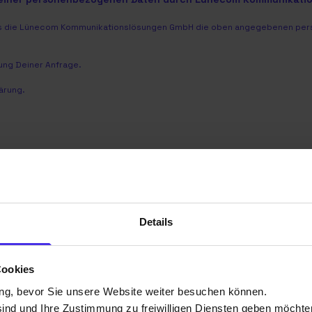
dass die Lünecom Kommunikationslösungen GmbH die oben angegebenen per
ng Deiner Anfrage.
ärung
.
Details
Cookies
d unsere Ansprechpartner in de
ng, bevor Sie unsere Website weiter besuchen können.
sind und Ihre Zustimmung zu freiwilligen Diensten geben möchte