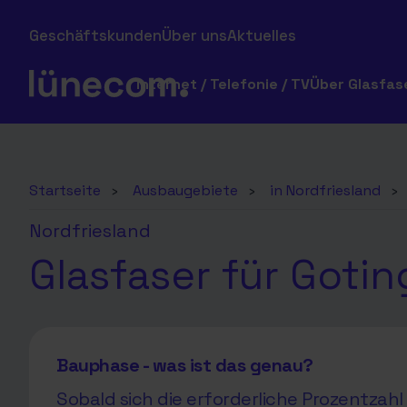
Geschäftskunden
Über uns
Aktuelles
Internet / Telefonie / TV
Über Glasfas
Startseite
›
Ausbaugebiete
›
in Nordfriesland
›
Nordfriesland
Glasfaser für Gotin
Bauphase - was ist das genau?
Sobald sich die erforderliche Prozentza