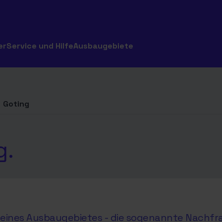
er
Service und Hilfe
Ausbaugebiete
Goting
g.
hl eines Ausbaugebietes - die sogenannte Nachfr