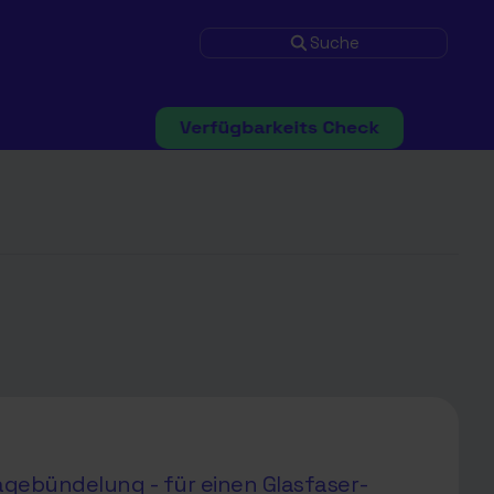
Suche
agebündelung - für einen Glasfaser-