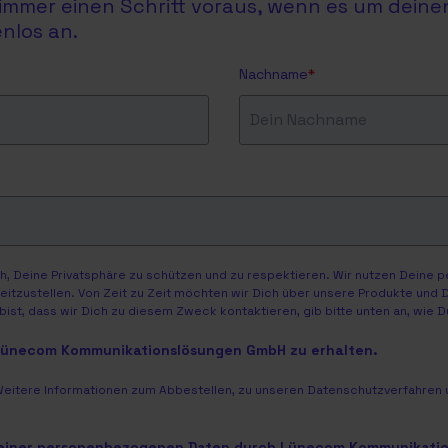
du immer einen Schritt voraus, wenn es um dein
nlos an.
Nachname
*
, Deine Privatsphäre zu schützen und zu respektieren. Wir nutzen Deine 
itzustellen. Von Zeit zu Zeit möchten wir Dich über unsere Produkte und Di
ist, dass wir Dich zu diesem Zweck kontaktieren, gib bitte unten an, wie 
 Lünecom Kommunikationslösungen GmbH zu erhalten.
Weitere Informationen zum Abbestellen, zu unseren Datenschutzverfahren u
meiner personenbezogenen Daten durch Lünecom Kommunikati