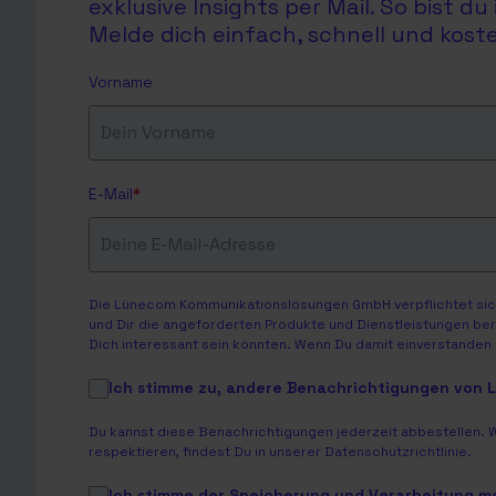
exklusive Insights per Mail. So bist 
Melde dich einfach, schnell und koste
Vorname
E-Mail
*
Die Lünecom Kommunikationslösungen GmbH verpflichtet sich
und Dir die angeforderten Produkte und Dienstleistungen bere
Dich interessant sein könnten. Wenn Du damit einverstanden b
Ich stimme zu, andere Benachrichtigungen von
Du kannst diese Benachrichtigungen jederzeit abbestellen. 
respektieren, findest Du in unserer
Datenschutzrichtlinie
.
Ich stimme der Speicherung und Verarbeitung 