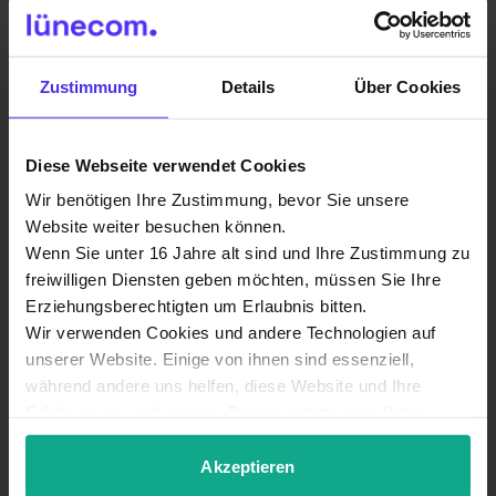
Vertriebs- und Technikpartner
Helmut Schanz
Zustimmung
Details
Über Cookies
Norderhaffdeich 5
25849 Pellworm
Diese Webseite verwendet Cookies
Nur für Pellworm zuständig.
Wir benötigen Ihre Zustimmung, bevor Sie unsere
Website weiter besuchen können.
Tel.: 04844-7693226
Wenn Sie unter 16 Jahre alt sind und Ihre Zustimmung zu
freiwilligen Diensten geben möchten, müssen Sie Ihre
info@edv-schanz.de
Erziehungsberechtigten um Erlaubnis bitten.
www.edv-schanz.de
Wir verwenden Cookies und andere Technologien auf
unserer Website. Einige von ihnen sind essenziell,
während andere uns helfen, diese Website und Ihre
Erfahrung zu verbessern. Personenbezogene Daten
können verarbeitet werden (z. B. IP-Adressen), z. B. für
personalisierte Anzeigen und Inhalte oder Anzeigen- und
Akzeptieren
Inselstrom
Inhaltsmessung. Weitere Informationen über die