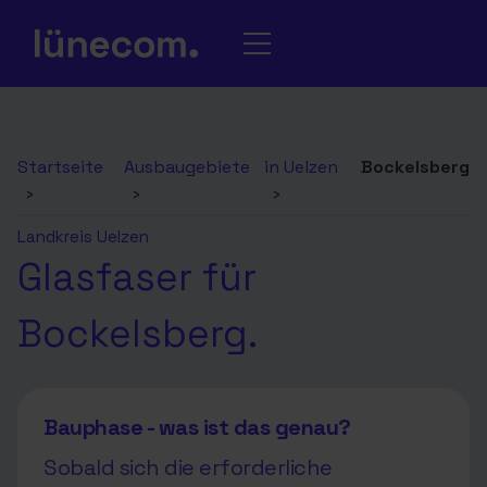
Startseite
Ausbaugebiete
in Uelzen
Bockelsberg
›
›
›
Landkreis Uelzen
Glasfaser für
Bockelsberg.
Bauphase - was ist das genau?
Sobald sich die erforderliche