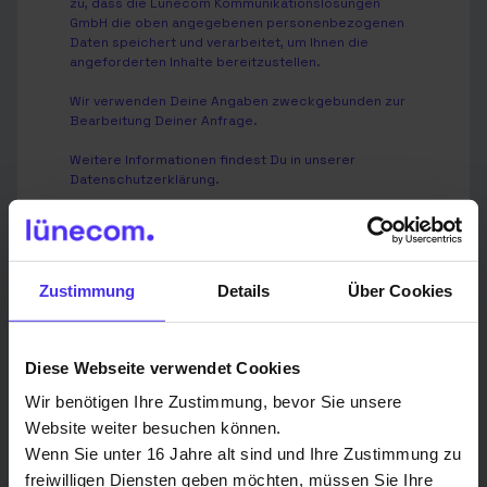
zu, dass die Lünecom Kommunikationslösungen
GmbH die oben angegebenen personenbezogenen
Daten speichert und verarbeitet, um Ihnen die
angeforderten Inhalte bereitzustellen.
Wir verwenden Deine Angaben zweckgebunden zur
Bearbeitung Deiner Anfrage.
Weitere Informationen findest Du in unserer
Datenschutzerklärung
.
Zustimmung
Details
Über Cookies
Senden
Diese Webseite verwendet Cookies
Wir benötigen Ihre Zustimmung, bevor Sie unsere
Website weiter besuchen können.
Wenn Sie unter 16 Jahre alt sind und Ihre Zustimmung zu
Du hast eine Frage? Hier sind unsere
freiwilligen Diensten geben möchten, müssen Sie Ihre