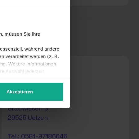
iner Region:
n, müssen Sie Ihre
 essenziell, während andere
 verarbeitet werden (z. B.
ung. Weitere Informationen
Bit & Bytes
hre Auswahl jederzeit
Technikpartner
Akzeptieren
Daniel Kötke
Grauwiesen 3
29525 Uelzen
Tel.: 0581-97186646