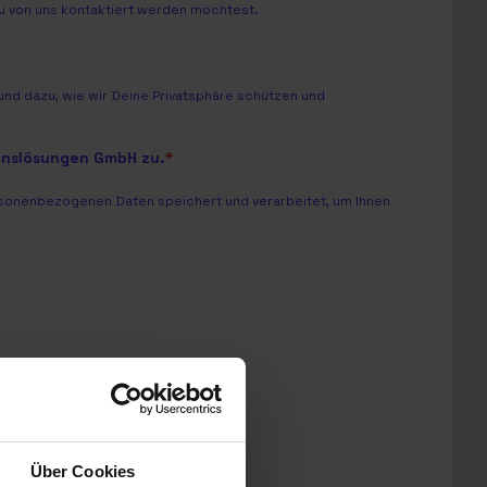
Du von uns kontaktiert werden möchtest.
nd dazu, wie wir Deine Privatsphäre schützen und
onslösungen GmbH zu.
*
sonenbezogenen Daten speichert und verarbeitet, um Ihnen
Über Cookies