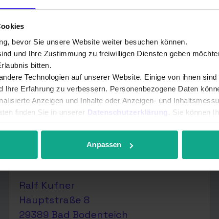
Cookies
ng, bevor Sie unsere Website weiter besuchen können.
d unsere Ansprechpartner in de
sind und Ihre Zustimmung zu freiwilligen Diensten geben möchte
laubnis bitten.
ndere Technologien auf unserer Website. Einige von ihnen sind
nd Ihre Erfahrung zu verbessern. Personenbezogene Daten können
onalisierte Anzeigen und Inhalte oder Anzeigen- und Inhaltsmess
Unterhaltungselektronik Ralf
ten finden Sie in unserer
Datenschutzerklärung
. Sie können I
Kufner
r anpassen.
Vertriebs- und Technikpartner
Anpassen
Ralf Kufner
Hauptstraße 8
29389 Bad Bodenteich