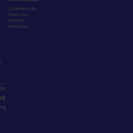
LüneFreunde
Über uns
Karriere
Aktuelles
n