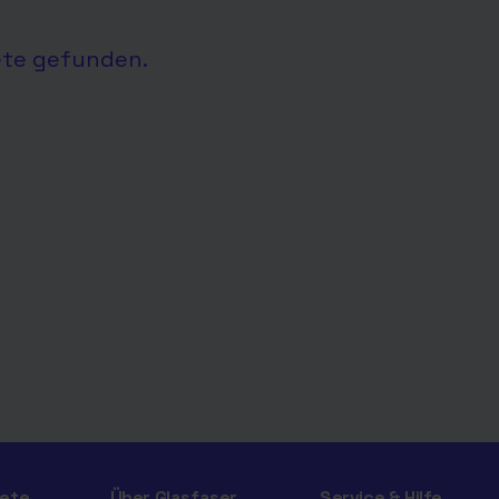
ete gefunden.
ete
Über Glasfaser
Service & Hilfe