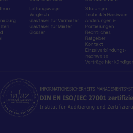
ifhorn
Leitungswege
Störungen
Vergleich
Technik & Hardware
üneburg
Glasfaser für Vermieter
Änderungen &
elzen
Glasfaser für Mieter
Portierungen
nd
Glossar
Rechtliches
l
Ratgeber
Kontakt
Einzelverbindungs­
nachweise
Verträge hier kündige