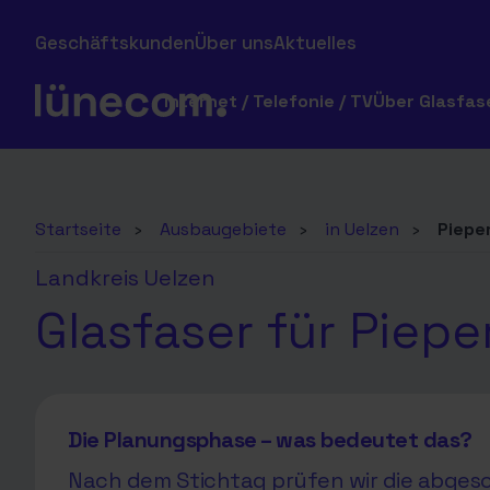
Geschäftskunden
Über uns
Aktuelles
Internet / Telefonie / TV
Über Glasfas
Startseite
›
Ausbaugebiete
›
in Uelzen
›
Piepe
Landkreis Uelzen
Glasfaser für Piepe
Die Planungsphase – was bedeutet das?
Nach dem Stichtag prüfen wir die abgesc