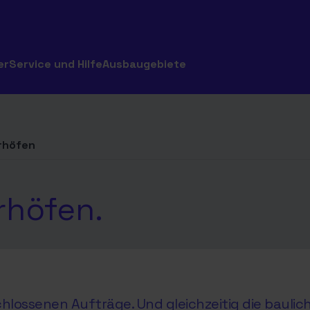
er
Service und Hilfe
Ausbaugebiete
rhöfen
rhöfen.
hlossenen Aufträge. Und gleichzeitig die baul