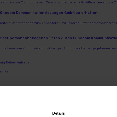
ist, dass wir Dich zu diesem Zweck kontaktieren, gib bitte unten an, wie 
 Lünecom Kommunikationslösungen GmbH zu erhalten.
Weitere Informationen zum Abbestellen, zu unseren Datenschutzverfahren u
meiner personenbezogenen Daten durch Lünecom Kommunikati
dass die Lünecom Kommunikationslösungen GmbH die oben angegebenen per
ng Deiner Anfrage.
ärung
.
Details