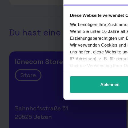
Diese Webseite verwendet 
Wir benötigen Ihre Zustimmu
Du hast eine Frage? Hier sin
Wenn Sie unter 16 Jahre alt 
Erziehungsberechtigten um Er
Wir verwenden Cookies und a
uns helfen, diese Website u
IP-Adressen), z. B. für pers
lünecom Store Uelzen
über die Verwendung Ihrer Da
unter Details widerrufen ode
Store
Ablehnen
Bahnhofsstraße 51
29525 Uelzen