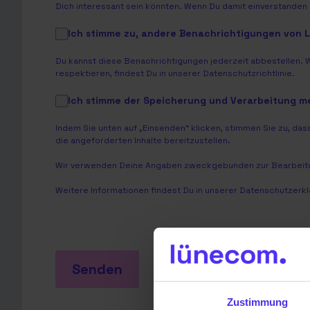
Dich interessant sein könnten. Wenn Du damit einverstanden b
Ich stimme zu, andere Benachrichtigungen von
Du kannst diese Benachrichtigungen jederzeit abbestellen. 
respektieren, findest Du in unserer
Datenschutzrichtlinie
.
Ich stimme der Speicherung und Verarbeitung 
Indem Sie unten auf „Einsenden“ klicken, stimmen Sie zu, 
die angeforderten Inhalte bereitzustellen.
Wir verwenden Deine Angaben zweckgebunden zur Bearbeitu
Weitere Informationen findest Du in unserer
Datenschutzerkl
Senden
Zustimmung