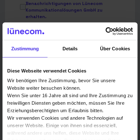
Benachrichtigungen von Lünecom
Kommunikationslösungen GmbH zu
erhalten.
Du kannst diese Benachrichtigungen jederzeit
abbestellen. Weitere Informationen zum
Abbestellen, zu unseren Datenschutzverfahren und
dazu, wie wir Deine Privatsphäre schützen und
Zustimmung
Details
Über Cookies
respektieren, findest Du in unserer
Datenschutzrichtlinie
.
Ich stimme der Speicherung und
Diese Webseite verwendet Cookies
Verarbeitung meiner personenbezogenen
Wir benötigen Ihre Zustimmung, bevor Sie unsere
Daten durch Lünecom
Website weiter besuchen können.
Kommunikationslösungen GmbH zu.
*
Wenn Sie unter 16 Jahre alt sind und Ihre Zustimmung zu
Indem Sie unten auf „Einsenden“ klicken, stimmen Sie
freiwilligen Diensten geben möchten, müssen Sie Ihre
zu, dass die Lünecom Kommunikationslösungen
Erziehungsberechtigten um Erlaubnis bitten.
GmbH die oben angegebenen personenbezogenen
Wir verwenden Cookies und andere Technologien auf
Daten speichert und verarbeitet, um Ihnen die
angeforderten Inhalte bereitzustellen.
unserer Website. Einige von ihnen sind essenziell,
während andere uns helfen, diese Website und Ihre
Wir verwenden Deine Angaben zweckgebunden zur