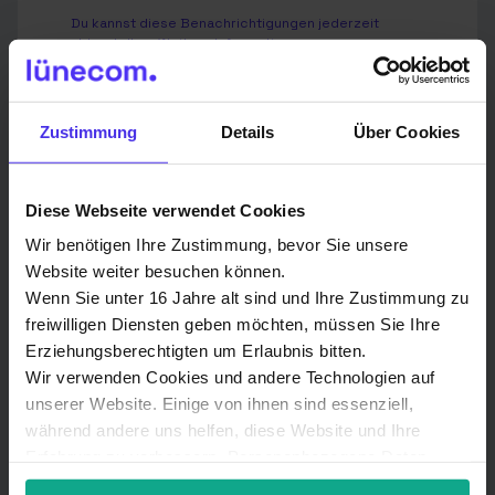
Du kannst diese Benachrichtigungen jederzeit
abbestellen. Weitere Informationen zum
Abbestellen, zu unseren Datenschutzverfahren und
dazu, wie wir Deine Privatsphäre schützen und
respektieren, findest Du in unserer
Datenschutzrichtlinie
.
Zustimmung
Details
Über Cookies
Ich stimme der Speicherung und
Verarbeitung meiner personenbezogenen
Diese Webseite verwendet Cookies
Daten durch Lünecom
Kommunikationslösungen GmbH zu.
*
Wir benötigen Ihre Zustimmung, bevor Sie unsere
Website weiter besuchen können.
Indem Sie unten auf „Einsenden“ klicken, stimmen Sie
Wenn Sie unter 16 Jahre alt sind und Ihre Zustimmung zu
zu, dass die Lünecom Kommunikationslösungen
GmbH die oben angegebenen personenbezogenen
freiwilligen Diensten geben möchten, müssen Sie Ihre
Daten speichert und verarbeitet, um Ihnen die
Erziehungsberechtigten um Erlaubnis bitten.
angeforderten Inhalte bereitzustellen.
Wir verwenden Cookies und andere Technologien auf
Wir verwenden Deine Angaben zweckgebunden zur
unserer Website. Einige von ihnen sind essenziell,
Bearbeitung Deiner Anfrage.
während andere uns helfen, diese Website und Ihre
Erfahrung zu verbessern. Personenbezogene Daten
Weitere Informationen findest Du in unserer
Datenschutzerklärung
.
können verarbeitet werden (z. B. IP-Adressen), z. B. für