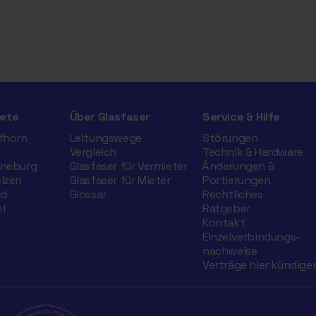
ete
Über Glasfaser
Service & Hilfe
ifhorn
Leitungswege
Störungen
Vergleich
Technik & Hardware
üneburg
Glasfaser für Vermieter
Änderungen &
elzen
Glasfaser für Mieter
Portierungen
nd
Glossar
Rechtliches
l
Ratgeber
Kontakt
Einzelverbindungs­
nachweise
Verträge hier kündige