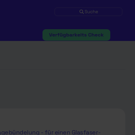
Suche
agebündelung - für einen Glasfaser-