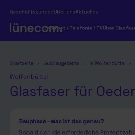
Geschäftskunden
Über uns
Aktuelles
Internet / Telefonie / TV
Über Glasfas
Startseite
›
Ausbaugebiete
›
in Wolfenbüttel
›
Wolfenbüttel
Glasfaser für Oede
Bauphase - was ist das genau?
Sobald sich die erforderliche Prozentza