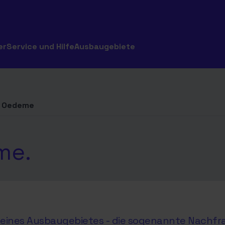
er
Service und Hilfe
Ausbaugebiete
Oedeme
me.
hl eines Ausbaugebietes - die sogenannte Nachfr