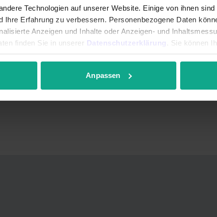
ndere Technologien auf unserer Website. Einige von ihnen sind
dass die Lünecom Kommunikationslösungen GmbH die oben angegebenen per
nd Ihre Erfahrung zu verbessern. Personenbezogene Daten können
onalisierte Anzeigen und Inhalte oder Anzeigen- und Inhaltsmess
ten finden Sie in unserer
Datenschutzerklärung
. Sie können I
ng Deiner Anfrage.
r anpassen.
ärung
.
Anpassen