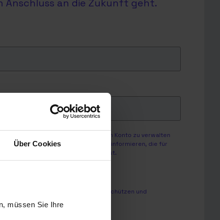
en Anschluss an die Zukunft geht.
personenbezogenen Daten nur, um Dein Konto zu verwalten
Über Cookies
enstleistungen sowie andere Inhalte informieren, die für
Du von uns kontaktiert werden möchtest.
nd dazu, wie wir Deine Privatsphäre schützen und
n, müssen Sie Ihre
onslösungen GmbH zu.
*