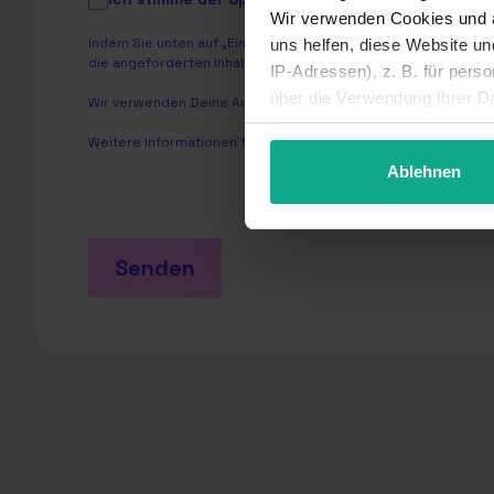
Wir verwenden Cookies und a
Indem Sie unten auf „Einsenden“ klicken, stimmen Sie zu, 
uns helfen, diese Website u
die angeforderten Inhalte bereitzustellen.
IP-Adressen), z. B. für pers
über die Verwendung Ihrer Da
Wir verwenden Deine Angaben zweckgebunden zur Bearbeitu
unter Details widerrufen ode
Weitere Informationen findest Du in unserer
Datenschutzerkl
Ablehnen
Senden