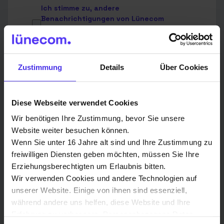
Ich stimme zu, andere
Benachrichtigungen von Lünecom
Kommunikationslösungen GmbH zu
erhalten.
Du kannst diese Benachrichtigungen jederzeit
Zustimmung
Details
Über Cookies
abbestellen. Weitere Informationen zum
Abbestellen, zu unseren Datenschutzverfahren und
dazu, wie wir Deine Privatsphäre schützen und
respektieren, findest Du in unserer
Diese Webseite verwendet Cookies
Datenschutzrichtlinie
.
Wir benötigen Ihre Zustimmung, bevor Sie unsere
Ich stimme der Speicherung und
Website weiter besuchen können.
Verarbeitung meiner personenbezogenen
Wenn Sie unter 16 Jahre alt sind und Ihre Zustimmung zu
Daten durch Lünecom
freiwilligen Diensten geben möchten, müssen Sie Ihre
Kommunikationslösungen GmbH zu.
*
Erziehungsberechtigten um Erlaubnis bitten.
Indem Sie unten auf „Einsenden“ klicken, stimmen Sie
Wir verwenden Cookies und andere Technologien auf
zu, dass die Lünecom Kommunikationslösungen
unserer Website. Einige von ihnen sind essenziell,
GmbH die oben angegebenen personenbezogenen
während andere uns helfen, diese Website und Ihre
Daten speichert und verarbeitet, um Ihnen die
angeforderten Inhalte bereitzustellen.
Erfahrung zu verbessern. Personenbezogene Daten