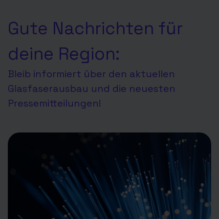
Gute Nachrichten für
deine Region:
Bleib informiert über den aktuellen
Glasfaserausbau und die neuesten
Pressemitteilungen!