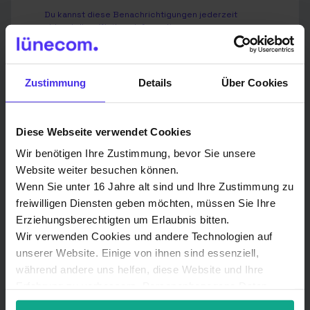
Du kannst diese Benachrichtigungen jederzeit
abbestellen. Weitere Informationen zum
Abbestellen, zu unseren Datenschutzverfahren und
dazu, wie wir Deine Privatsphäre schützen und
respektieren, findest Du in unserer
Datenschutzrichtlinie
.
Zustimmung
Details
Über Cookies
Ich stimme der Speicherung und
Verarbeitung meiner personenbezogenen
Diese Webseite verwendet Cookies
Daten durch Lünecom
Kommunikationslösungen GmbH zu.
*
Wir benötigen Ihre Zustimmung, bevor Sie unsere
Website weiter besuchen können.
Indem Sie unten auf „Einsenden“ klicken, stimmen Sie
Wenn Sie unter 16 Jahre alt sind und Ihre Zustimmung zu
zu, dass die Lünecom Kommunikationslösungen
GmbH die oben angegebenen personenbezogenen
freiwilligen Diensten geben möchten, müssen Sie Ihre
Daten speichert und verarbeitet, um Ihnen die
Erziehungsberechtigten um Erlaubnis bitten.
angeforderten Inhalte bereitzustellen.
Wir verwenden Cookies und andere Technologien auf
Wir verwenden Deine Angaben zweckgebunden zur
unserer Website. Einige von ihnen sind essenziell,
Bearbeitung Deiner Anfrage.
während andere uns helfen, diese Website und Ihre
Erfahrung zu verbessern. Personenbezogene Daten
Weitere Informationen findest Du in unserer
Datenschutzerklärung
.
können verarbeitet werden (z. B. IP-Adressen), z. B. für