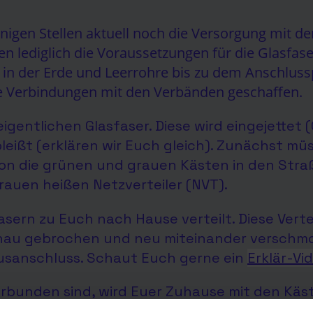
inigen Stellen aktuell noch die Versorgung mit d
en lediglich die Voraussetzungen für die Glasfa
 in der Erde und Leerrohre bis zu dem Anschlu
die Verbindungen mit den Verbänden geschaffen.
eigentlichen Glasfaser. Diese wird eingejette
eißt (erklären wir Euch gleich). Zunächst mü
n die grünen und grauen Kästen in den Straß
rauen heißen Netzverteiler (NVT).
sern zu Euch nach Hause verteilt. Diese Vertei
au gebrochen und neu miteinander verschmol
usanschluss. Schaut Euch gerne ein
Erklär-V
erbunden sind, wird Euer Zuhause mit den Kä
.