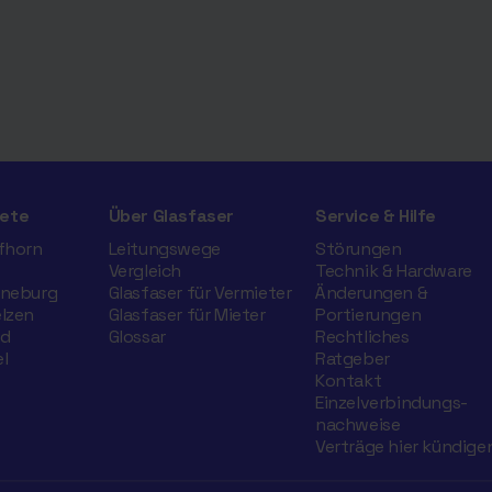
ete
Über Glasfaser
Service & Hilfe
ifhorn
Leitungswege
Störungen
Vergleich
Technik & Hardware
üneburg
Glasfaser für Vermieter
Änderungen &
elzen
Glasfaser für Mieter
Portierungen
nd
Glossar
Rechtliches
l
Ratgeber
Kontakt
Einzelverbindungs­
nachweise
Verträge hier kündige