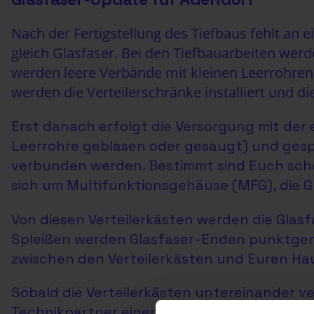
Nach der Fertigstellung des Tiefbaus fehlt an e
gleich Glasfaser. Bei den Tiefbauarbeiten werd
werden leere Verbände mit kleinen Leerrohren
werden die Verteilerschränke installiert und 
Erst danach erfolgt d
ie Versorgung mit der 
Leerrohre geblasen oder gesaugt) und gespl
verbunden werden. Bestimmt sind Euch scho
sich um Multifunktionsgehäuse (MFG), die G
Von diesen Verteilerkästen werden die Glasfa
Spleißen werden Glasfaser-Enden punktgen
zwischen den Verteilerkästen und Euren Ha
Sobald die Verteilerkästen untereinander v
Technikpartner einen Termin direkt mit Euch