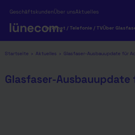
Geschäftskunden
Über uns
Aktuelles
Internet / Telefonie / TV
Über Glasfas
Startseite
›
Aktuelles
›
Glasfaser-Ausbauupdate für A
Glasfaser-Ausbauupdate 