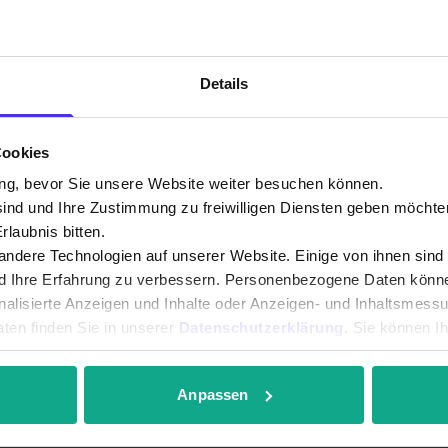
sorgen
Details
allel laufen. Wenn in einem Wohngebiet die T
rend der Tiefbau in dem nächsten Wohngebiet 
Cookies
en bereits aktivieren, während andere sich n
ng, bevor Sie unsere Website weiter besuchen können.
sind und Ihre Zustimmung zu freiwilligen Diensten geben möchte
llt ist, müssen nur noch die letzten Kundinne
laubnis bitten.
 jetzt hat die Winterzeit auch ihre Herausfo
ndere Technologien auf unserer Website. Einige von ihnen sind
 wieder unterbrochen werden. Wir bitten an d
nd Ihre Erfahrung zu verbessern. Personenbezogene Daten können
onalisierte Anzeigen und Inhalte oder Anzeigen- und Inhaltsmess
ten finden Sie in unserer
Datenschutzerklärung
. Sie können I
r anpassen.
dendorferin und jeder Adendorfer wird von un
en so schnell wie möglich!
Anpassen