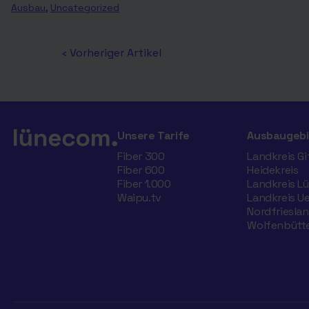
,
Ausbau
Uncategorized
‹ Vorheriger Artikel
Unsere Tarife
Ausbaugebi
Fiber 300
Landkreis G
Fiber 600
Heidekreis
Fiber 1.000
Landkreis L
Waipu.tv
Landkreis U
Nordfriesla
Wolfenbütte