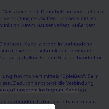
er Glasfaser selbst. Denn Tiefbau bedeutet nicht
ser-Versorgung geschaffen. Das bedeutet, es
sspunkt an Eurem Häuser verlegt. Außerdem
t (Glasfaser-Kabel werden in vorhandene
ssen die Verteilerschränke untereinander
en aufgefallen. Bei den Grünen handelt es
lung funktioniert mittels “Spleißen”. Beim
zen. Dadurch entsteht die Verbindung
ideo auf unserem Instagram-Kanal
an.
sten verbunden. Dafür vereinbaren unsere