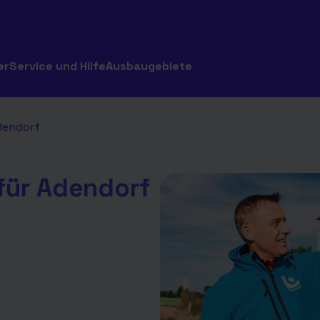
er
Service und Hilfe
Ausbaugebiete
dendorf
für Adendorf