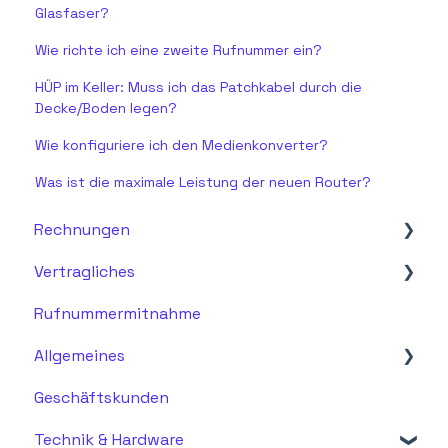
Glasfaser?
Wie richte ich eine zweite Rufnummer ein?
HÜP im Keller: Muss ich das Patchkabel durch die
Decke/Boden legen?
Wie konfiguriere ich den Medienkonverter?
Was ist die maximale Leistung der neuen Router?
Rechnungen
Vertragliches
Fragen zur Rechnung
Rufnummermitnahme
Vertragsdetails & Vertragsdokumente
Allgemeines
Änderungen & Anpassungen
Geschäftskunden
Kündigung & Verlängerung
Allgemein
Technik & Hardware
Fragen zu Glasfaser