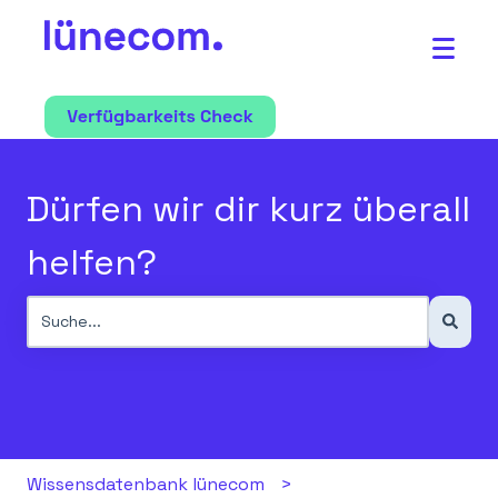
Dürfen wir dir kurz überall
helfen?
Es gibt keine Vorschläge, da das Suchfeld leer ist.
Wissensdatenbank lünecom