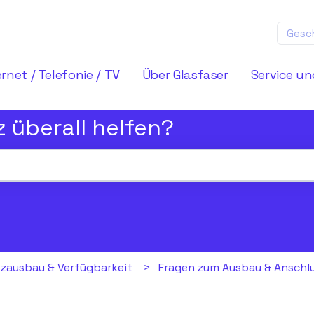
Gesc
ernet / Telefonie / TV
Über Glasfaser
Service un
z überall helfen?
chfeld leer ist.
zausbau & Verfügbarkeit
Fragen zum Ausbau & Anschl