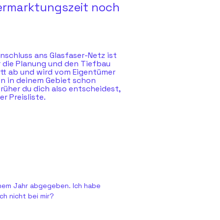
vermarktungszeit noch
anschluss ans Glasfaser-Netz ist
r die Planung und den Tiefbau
itt ab und wird vom Eigentümer
en in deinem Gebiet schon
rüher du dich also entscheidest,
r Preisliste.
inem Jahr abgegeben. Ich habe
h nicht bei mir?