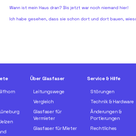
Wann ist mein Haus dran? Bis jetzt war noch niemand hier!
Ich habe gesehen, dass sie schon dort und dort bauen, wieso
ete
Über Glasfaser
Service & Hilfe
Gifhorn
Leitungswege
Störungen
Vergleich
Technik & Hardware
 Lüneburg
Glasfaser für
Änderungen &
Vermieter
Portierungen
Uelzen
Glasfaser für Mieter
Rechtliches
and