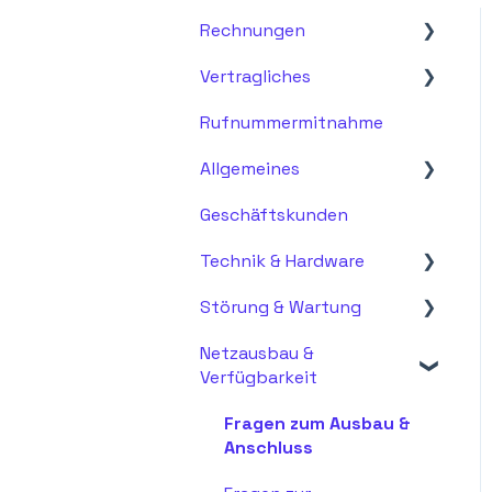
Rechnungen
Vertragliches
Fragen zur Rechnung
Rufnummermitnahme
Vertragsdetails &
Vertragsdokumente
Allgemeines
Änderungen &
Geschäftskunden
Allgemein
Anpassungen
Technik & Hardware
Fragen zu Glasfaser
Kündigung &
Verlängerung
Störung & Wartung
Netzebenen
Installation & Einrichtung
Netzausbau &
Support
Störung &
Verfügbarkeit
Fehlerbehebung
Wartung & Updates
Notfälle & Eskalation
Fragen zum Ausbau &
Anschluss