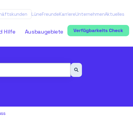
häftskunden
LüneFreunde
Karriere
Unternehmen
Aktuelles
d Hilfe
Ausbaugebiete
uss