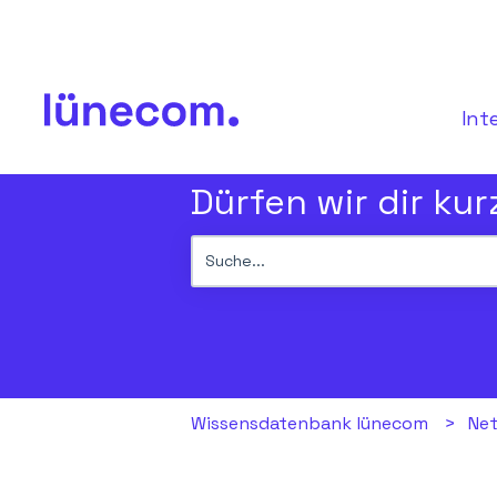
Int
Dürfen wir dir kur
Es gibt keine Vorschläge, da das Su
Wissensdatenbank lünecom
Net