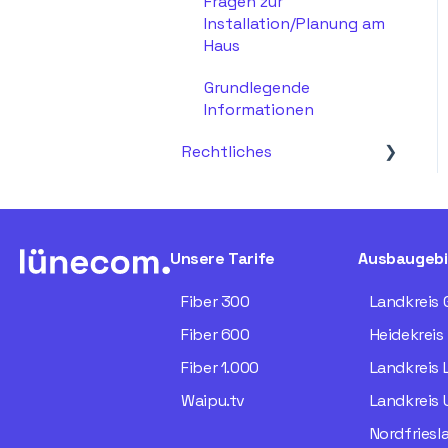
Fragen zur
Installation/Planung am
Haus
Grundlegende
Informationen
Rechtliches
AGB &
Vertragsbedingungen
Datenschutz
Unsere Tarife
Ausbaugebi
Fiber 300
Landkreis 
Fiber 600
Heidekreis
Fiber 1.000
Landkreis
Waipu.tv
Landkreis 
Nordfriesl