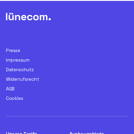
Grundlegende Informationen
Datenschutz
Presse
Impressum
Datenschutz
Widerrufsrecht
AGB
Cookies
Unsere Tarife
Ausbaugebiete