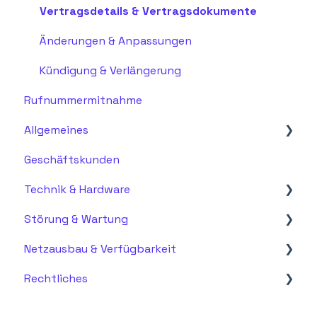
Vertragsdetails & Vertragsdokumente
Änderungen & Anpassungen
Kündigung & Verlängerung
Rufnummermitnahme
Allgemeines
Geschäftskunden
Allgemein
Technik & Hardware
Fragen zu Glasfaser
Störung & Wartung
Netzebenen
Installation & Einrichtung
Netzausbau & Verfügbarkeit
Support
Störung & Fehlerbehebung
Rechtliches
Wartung & Updates
Notfälle & Eskalation
Fragen zum Ausbau & Anschluss
Fragen zur Installation/Planung am Haus
AGB & Vertragsbedingungen