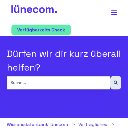
Dürfen wir dir kurz überall
helfen?
Es gibt keine Vorschläge, da das Suchfeld leer ist.
Wissensdatenbank lünecom
Vertragliches