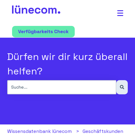
Dürfen wir dir kurz überall
helfen?
Es gibt keine Vorschläge, da das Suchfeld leer ist.
Wissensdatenbank lünecom
Geschäftskunden