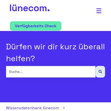
Dürfen wir dir kurz überall
helfen?
Es gibt keine Vorschläge, da das Suchfeld leer ist.
Wissensdatenbank lünecom