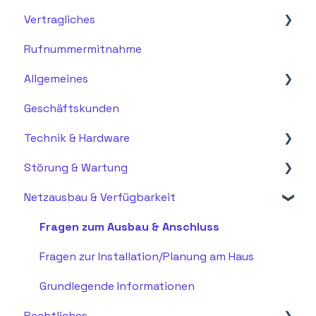
Vertragliches
Fragen zur Rechnung
Rufnummermitnahme
Vertragsdetails & Vertragsdokumente
Allgemeines
Änderungen & Anpassungen
Geschäftskunden
Kündigung & Verlängerung
Allgemein
Technik & Hardware
Fragen zu Glasfaser
Störung & Wartung
Netzebenen
Installation & Einrichtung
Netzausbau & Verfügbarkeit
Support
Störung & Fehlerbehebung
Wartung & Updates
Notfälle & Eskalation
Fragen zum Ausbau & Anschluss
Fragen zur Installation/Planung am Haus
Grundlegende Informationen
Rechtliches