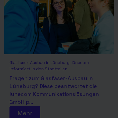
Glasfaser-Ausbau in Lüneburg: lünecom
informiert in den Stadtteilen
Fragen zum Glasfaser-Ausbau in
Lüneburg? Diese beantwortet die
lünecom Kommunikationslösungen
GmbH p...
Mehr