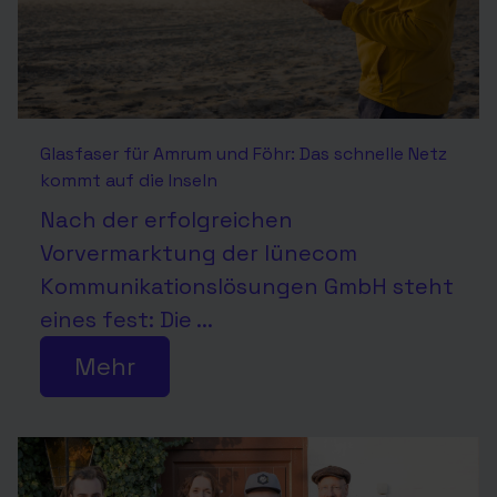
Glasfaser für Amrum und Föhr: Das schnelle Netz
kommt auf die Inseln
Nach der erfolgreichen
Vorvermarktung der lünecom
Kommunikationslösungen GmbH steht
eines fest: Die ...
Mehr